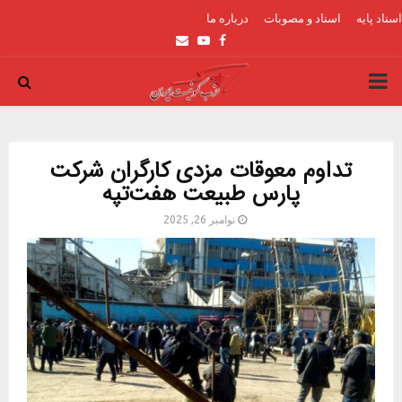
اسناد پایه
اسناد و مصوبات
درباره ما
Email
Youtube
Facebook
PRIMARY
MENU
تداوم معوقات مزدی کارگران شرکت
پارس طبیعت هفت‌تپه
نوامبر 26, 2025