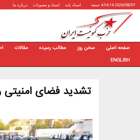
2026/08/07 4:54:14 جمعه
اسناد پایه
اسناد و مصوبات
درباره ما
صفحه اصلی
سخن روز
مطالب رسیده
مقالات
اخ
ENGLISH
تشدید فضای امنیتی و