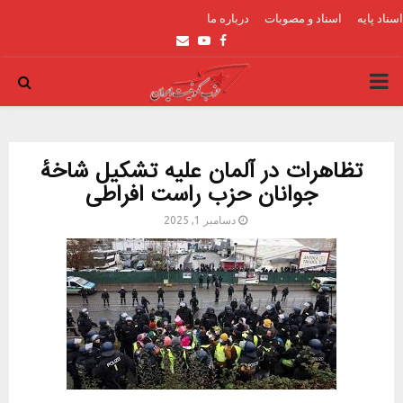
اسناد پایه
اسناد و مصوبات
درباره ما
Email
Youtube
Facebook
PRIMARY
MENU
تظاهرات در آلمان علیه تشکیل شاخهٔ
جوانان حزب راست افراطی
دسامبر 1, 2025