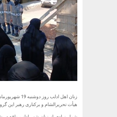
زنان اهل ادلب ر
هیأت تحریرالشام و برکناری رهبر این گرو
شمار زیادی از زنان شهر ادلب واقع در ش