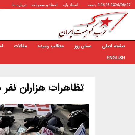
2026/08/07 2:26:23 جمعه
اسناد پایه
اسناد و مصوبات
درباره ما
صفحه اصلی
سخن روز
مطالب رسیده
مقالات
اخ
ENGLISH
تظاهرات هزاران نفر د