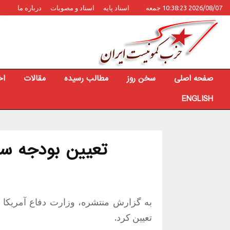
2026/08/07 10:38:23 جمعه
اسناد پایه
اسناد و مصوبات
درباره ما
صفحه اصلی
سخن روز
مطالب رسیده
مقالات
اخ
ENGLISH
تعیین بودجه سا
تعیین کرد.