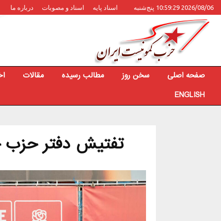
2026/08/06 10:59:29 پنج‌شنبه
اسناد پایه
اسناد و مصوبات
درباره ما
صفحه اصلی
سخن روز
مطالب رسیده
مقالات
اخ
ENGLISH
تفتیش دفتر حزب حا