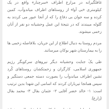
غافلگیرانه در مزارع اطراف «سرچنار‌» واقع در یک
کیلومتری «بی آوا» از روستاهای اطراف میاندوآب، کمین
کرده و سه جوان بی دفاع را که از آنجا عبور می کردند به
گلوله میبندند که در نتیجهٔ این عمل وحشیانه دو نفر از آنان
زخمی میشوند.
مردم روستا به دنبال اطلاع از این جریان، بلافاصله زخمی ها
را به بیمارستان شهر بوکان میرسانند.
طی یکٔ جنایت وحشیانه دیگر نیروهای سرکوبگر رژیم
جمهوری اسلامی، کارگران و زحمتکشان روستاهای کُرد
نشین اطراف میاندوآب را بصورت دسته جمعی دستگیر و
سپس همانجا تیرباران کردند که اسامی این شهدا بدین ترتیب
است: ۱- خالد خضر آقایی ۲- عثمان بقال ۳- محمد بقال
(زارع).