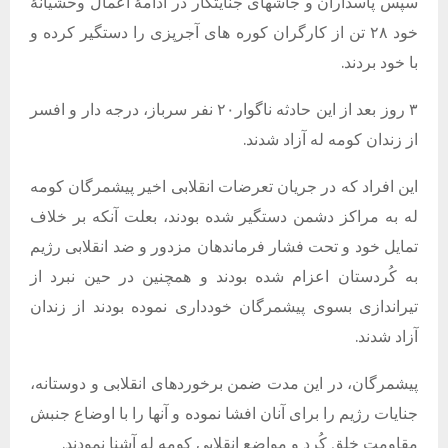
سپس پاسداران و جاشهای جنایتکار در ادامهٔ اعمال وحشیانهٔ
خود ۲۸ تن از کارگران کوره های آجرپزی را دستگیر کرده و
با خود بردند.
۳ روز بعد از این حادثه ناگوار۲۰ نفر سرباز، درجه دار و افسر
از زندان کومه له آزاد شدند.
این افراد که در جریان تعرضات انقلابی اخیر پیشمرگان کومه
له به مراکز دشمن دستگیر شده بودند، بعلت آنکه بر خلاف
تمایل خود و تحت فشار فرماندهان مزدور و ضد انقلابی رژیم
به کُردستان اعزام شده بودند و همچنین در حین نبرد از
تیراندازی بسوی پیشمرگان خودداری نموده بودند از زندان
آزاد شدند.
پیشمرگان، در این مدت ضمن برخوردهای انقلابی و دوستانه،
جنایات رژیم را برای آنان افشا نموده و آنها را با اوضاع جنبش
مقاومت خلق کُرد و مواضع انقلابی کومه له آشنا نمودند.