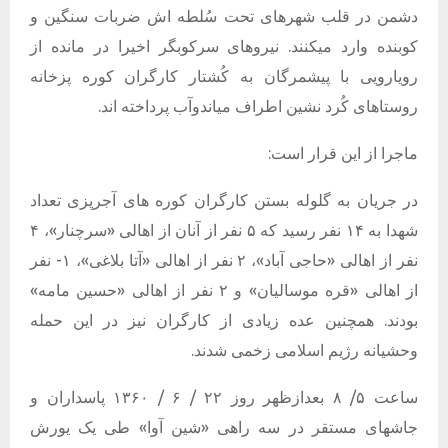
دشمن در قلب شهرهای تحت سُلطه اش ضربات سنگین و
کوبنده وارد میکنند. نیروهای سرکوبگر اخیرا در مانده از
رویارویی با پیشمرگان به کُشتار کارگران کوره پزخانه
روستاهای کُرد نشین اطراف میاندوآب پرداخته اند.
ماجرا از این قرار است:
در جریان به گلوله بستن کارگران کوره های آجرپزی تعداد
شهدا به ۱۴ نفر رسید که ۵ نفر از آنان از اهالی «سرچنار»، ۴
نفر از اهالی «حاجی آباد»، ۲ نفر از اهالی «آتا بلاغی»، ۱- نفر
از اهالی «قره موسالیان» و ۲ نفر از اهالی «حسین مامه»
بودند. همچنین عده زیادی از کارگران نیز در این حمله
وحشیانه رژیم اسلامی زخمی شدند.
ساعت ۵/ ۸ بعدازظهر روز ۲۲ / ۶ / ۱۳۶۰ پاسداران و
جاشهای مستقر در سه راهی «شین آوا» طی یک یورش