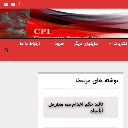
ail
outube
Facebook
نشریات
سایتهای دیگر
سرود
ارتباط با ما
نوشته های مرتبط:
تائید حکم اعدام سه معترض
آبانماه