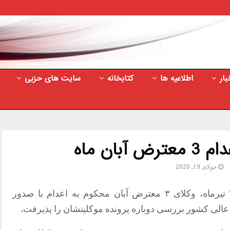
بار
اطلاعیه ها
کتابخانه
سایت های حزبی
بان ماه
جولای 19, 2020
بنا به گزارشات منتشره روز یکشنبه ۲۹ تیرماه، وکلای ۳ معترض آبان محکوم به اعدام با صدور
عالی کشور بررسی دوباره پرونده موکلینشان را پذیرفت.