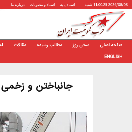
2026/08/08 11:00:25 شنبه
اسناد پایه
اسناد و مصوبات
درباره ما
صفحه اصلی
سخن روز
مطالب رسیده
مقالات
اخ
ENGLISH
جانباختن و زخمی 