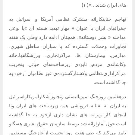
های ایران شدند…»(
۱)
تهاجم جنایتکارانه مشترک نظامی آمریکا و اسرائیل به
جغرافیای ایران با عنوان « مهار تهدید هسته ای »یا نوعی
مداخله « بشر دوستانه»، همچنان ادامه دارد وطی یک هفته
تجاوزات وحملات گسترده که با بمباران مناطق شهری،
مدارس، بیمارستان ها، مراکرتجاری، ورزشگاهها،خانه
وکاشانه‌ی مردم، نابودی زیرساخت‌های حیاتی وتخریب
مراکزاداری،نظامی وکشتارگسترده‌ی غیر نظامیان ازخود به
جا گذاشته است.
درهفتمین روزجنگ امپریالیستی وتجاوزآشکارآمریکاواسرائیل
به ایران به نشانه فروپاشی همه زیرساخت های ایران وتا
اینجای کار ویرانه های نشان داری ازخود به جا گذاشته
است.حول آمارارائه شد توسط سازمان حقوق بشری هه‌نگاو
تایید می‌کند که طی هفت روز نخست ازآغازجنگ مستقیم،