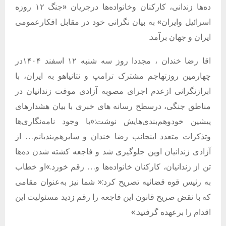
ده‌ها زندانی، کارکنان وخانواده‌ها درجریان «جنگ ۱۲ روزه
اسرائیل وایران» به بیان نگرانی خود در مقابل افکارعمومی
ایران و جهان برآمد.
اقا رضا خندان ، مجددا روز سه شنبه ۱۲ اسفند ۱۴۰۴در
چهارمین روزتهاجم مشترک ترامپ و نتانیاهو به ایران، با
ابرازنگرانی ازعدم اجرای مصوبه آزادی موقت زندانیان در
مناطق جنگی،
درسطح رسانه های خبری با بیان هشدارهای
پیشین خودوهم‌بندی‌هایش نوشت:«با وجود نامه‌نگاری‌ها
وتذکرات متعدد اینجانب رضا خندان و سایرهم‌بندیانم… از
آزادی زندانیان اوین جلوگیری شد و فاجعه کشته شدن ده‌ها
تن از زندانیان، کارکنان خانواده‌ها و… رقم خورد.»او خطاب
به رئیس قوه قضائیه تصریح کرد:« شما نیز به‌عنوان مقامی
که با نقض صریح قانون این فاجعه را رقم زدید مسئولیت این
اقدام را برعهده گرفتید.»