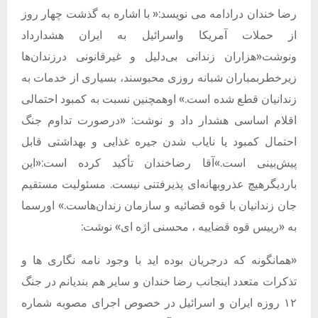
رضا خندان درادامه می نویسد:« با اشاره به گذشت چهار روز
از حملات آمریکا واسرائیل به ایران هشدارداد
ونوشت«هزاران زندانی بی‌دلیل و غیرقانونی درزندان‌ها
زیرخطربمباران شبانه ‌روزی محبوسند، بسیاری از خدمات به
زندانیان قطع شده است.» اوهمچنین نسبت به کمبود احتمالی
اقلام اساسی هشدار داد و نوشت: «درصورت تداوم جنگ
احتمال کمبود یا نایاب شدن جیره غذایی و بهداشتی قابل
پیش‌بینی است.»آقا رضاخندان تأکید کرده است:«این
باردیگرهیچ عذروبهانه‌ای پذیرفتنی نیست. مسئولیت مستقیم
جان زندانیان با قوه قضائیه و سازمان زندان‌هاست.» اورسما
به
«رییس قوه قضاییه ، محسنی اژه ای» نوشت:
«همانگونه که درجریان بوده اید با وجود نامه نگاری ها و
تذکرات متعدد اینجانب رضا خندان و سایر هم بندیانم در جنگ
۱۲ روزه ایران و اسرائیل در خصوص اجرای مصوبه شماره