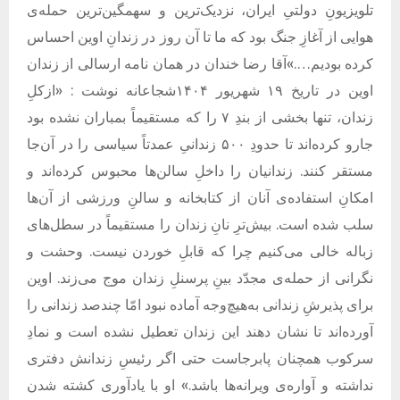
تلویزیونِ دولتیِ ایران، نزدیک‌ترین و سهمگین‌ترین حمله‌ی
هوایی از آغازِ جنگ بود که ما تا آن روز در زندانِ اوین احساس
کرده بودیم….»آقا رضا خندان در همان نامه ارسالی از زندان
اوین در تاریخ ۱۹ شهریور ۱۴۰۴شجاعانه نوشت : «ازکلِ
زندان، تنها بخشی از بندِ ۷ را که مستقیماً بمباران نشده بود
جارو کرده‌اند تا حدودِ ۵۰۰ زندانیِ عمدتاً سیاسی را در آن‌جا
مستقر کنند. زندانیان را داخلِ سالن‌ها محبوس کرده‌اند و
امکانِ استفاده‌ی آنان از کتابخانه و سالنِ ورزشی از آن‌ها
سلب شده است. بیش‌ترِ نانِ زندان را مستقیماً در سطل‌های
زباله خالی می‌کنیم چرا که قابلِ خوردن نیست. وحشت و
نگرانی از حمله‌ی مجدّد بینِ پرسنلِ زندان موج می‌زند. اوین
برای پذیرشِ زندانی به‌هیچ‌وجه آماده نبود امّا چندصد زندانی را
آورده‌اند تا نشان دهند این زندان تعطیل نشده است و نمادِ
سرکوب همچنان پابرجاست حتی اگر رئیسِ زندانش دفتری
نداشته و آواره‌ی ویرانه‌ها باشد.» او
با یادآوری کشته شدن