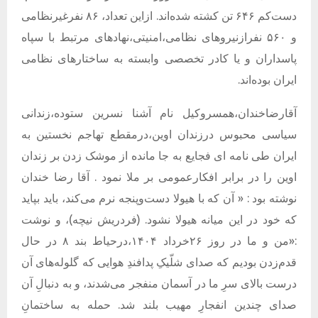
دست‌کم ۶۴۶ تن کشته شده‌اند. ازاین تعداد، ۸۶ نفرغیرنظامی
و ۵۶۰ نفرازنیروهای نظامی،امنیتی،نهادهای مرتبط با سپاه
پاسداران و یا کادر تخصصی وابسته به ساختارهای نظامی
ایران بوده‌اند.
آقارضاخندان،همسروکیل نام آشنا نسرین ستوده،زندانی
سیاسی محبوس درزندان اوین،درمقطع تهاجم نخستین به
ایران طی نامه ای فجایع به جا مانده از موشک زدن بر زندان
اوین را در برابر افکارعمومی بر ملا نمود . آقا رضا خندان
نوشته بود : «
آن که با هیولا دست‌و‌پنجه نرم می‌کند، باید بپاید
که خود در این میانه هیولا نشود. (فردریش نیچه)، و نوشت
:«من و ما در روز ۲۶خرداد ۱۴۰۴،درحیاط بند ۸ در حال
قدم‌زدن بودیم که صدای شلّیکِ پدافندِ هوایی که گلوله‌های آن
درست بالای سرِ ما در آسمان منفجر می‌شدند، و به دنبالِ آن
صدای چندین انفجارِ مهیب بلند شد. حمله به ساختمانِ