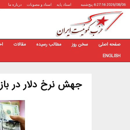
2026/08/06 6:27:16 پنج‌شنبه
اسناد پایه
اسناد و مصوبات
درباره ما
صفحه اصلی
سخن روز
مطالب رسیده
مقالات
اخ
ENGLISH
جهش نرخ دلار در بازا