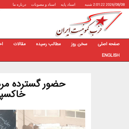
2026/08/08 2:01:22 شنبه
اسناد پایه
اسناد و مصوبات
درباره ما
صفحه اصلی
سخن روز
مطالب رسیده
مقالات
اخ
ENGLISH
حضور گسترده مرد
خاکسپا