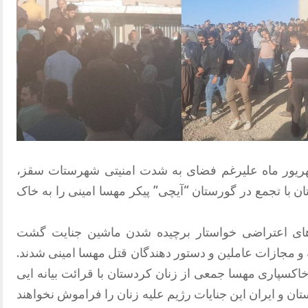
ه گزارش دریاقتی، روز شنبه 26 شهریور ماه علیرغم فضای به شدت امنیتی شهرستات سقز،
ان با تجمع در گورستان “آیچی” پیکر مهسا امینی را به خاک
ای اعتراضی خواستار برچیده شدن ماشین جنایت گشت
 و مجازات عاملین و دستور دهندگان قتل مهسا امینی شدند.
کسپاری مهسا جمعی از زنان کردستان با قرائت بیانه ایی
تان و ایران این جنایات رژیم علیه زنان را فراموش نخواهند