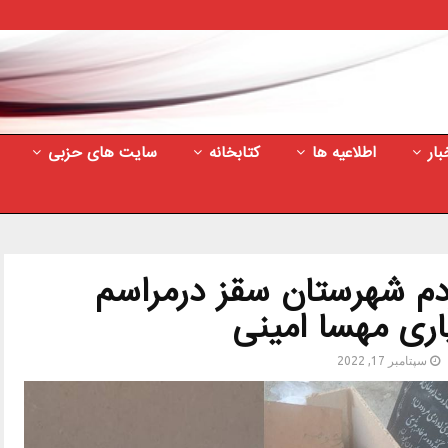
بار
اطلاعیه ها
کتابخانه
سایت های حزبی
م شهرستان سقز درمراسم
ری مهسا امینی
سپتامبر 17, 2022