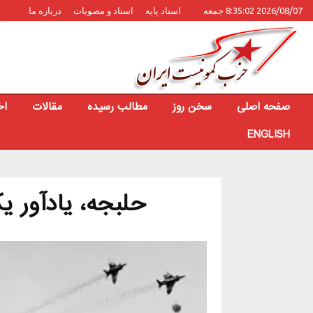
2026/08/07 8:35:02 جمعه
اسناد پایه
اسناد و مصوبات
درباره ما
صفحه اصلی
سخن روز
مطالب رسیده
مقالات
اخ
ENGLISH
حلبجه، یادآور 