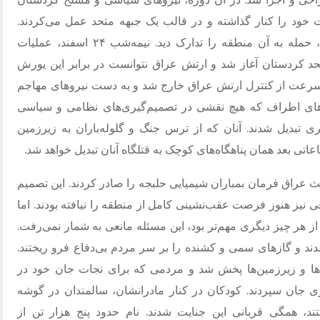
 خود را کنار گذاشته و در قالب یک جبهه متحد عمل می‌کردند.
جمهوری اسلامی با جلب همکاری این نیروها، حمله به آن منطقه را تدارک دید. نیمه‌شب ۲۴ اسفند، عملیات
 کردستان آغاز شد و ارتش عراق نتوانست در برابر این یورش
سرعت از کنترل ارتش عراق خارج شد و به دست نیروهای مهاجم
تاهای اطراف که هیچ نقشی در تصمیم‌گیری‌های نظامی و سیاسی
یری تبدیل شدند. آنان که از ترس جنگ و گلوله‌باران به زیرزمین
اعاتی بعد همان پناهگاه‌های کوچک به قتلگاه آنان تبدیل خواهد شد.
عراق فرمان بمباران شیمیایی حلبجه را صادر کردند. این تصمیم
نیز هنوز فرصت عقب‌نشینی کامل از منطقه را نیافته بودند. اما
هر چیز دیگری مهم‌تر بود، این مسئله مانعی به شمار نمی‌رفت.
ند و گازهای سمی و کشنده را بر سر مردم بی‌دفاع فرو ریختند.
‌ها و زیرزمین‌ها پخش شد و مردمی که برای نجات جان خود در
ری جان سپردند. کودکان در کنار مادرانشان، سالمندان در گوشه
فتند، همگی قربانی این جنایت شدند. نام حدود پنج هزار تن از