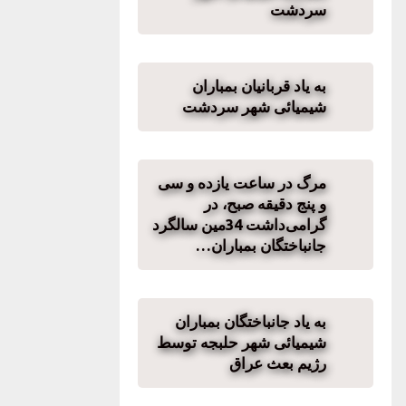
سردشت
به یاد قربانیان بمباران
شیمیائی شهر سردشت
مرگ در ساعت یازدە و سی
و پنج دقیقه صبح، در
گرامی‌داشت 34مین سالگرد
جانباختگان بمباران…
به یاد جانباختگان بمباران
شیمیائی شهر حلبجه توسط
رژیم بعث عراق