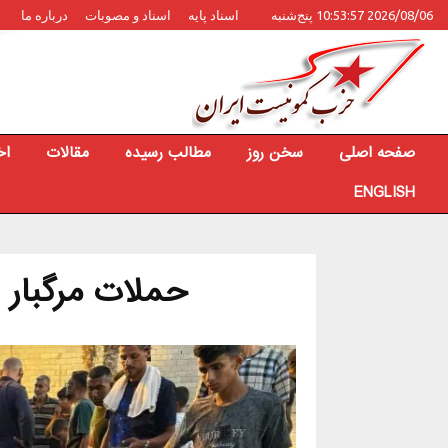
2026/08/06 10:53:57 پنج‌شنبه
اسناد پایه
اسناد و مصوبات
درباره ما
صفحه اصلی
سخن روز
مطالب رسیده
مقالات
اخ
ENGLISH
حملات مرگبار ر