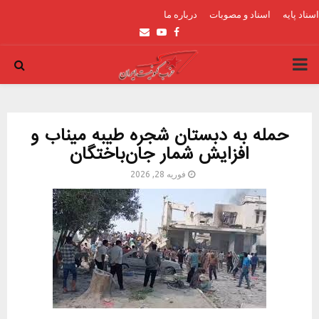
اسناد پایه
اسناد و مصوبات
درباره ما
Email
Youtube
Facebook
PRIMARY
MENU
حمله به دبستان شجره طیبه میناب و
افزایش شمار جان‌باختگان
فوریه 28, 2026