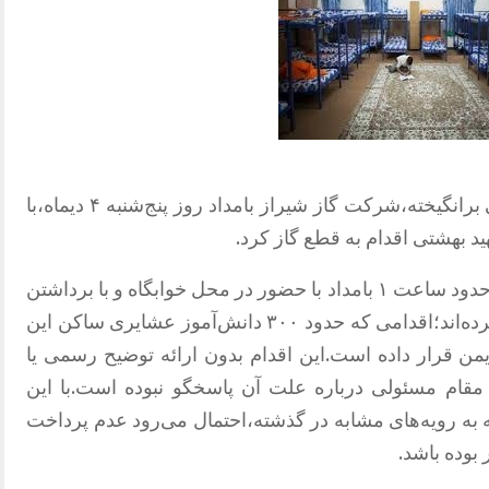
در اقدامی که موجی از اعتراض و نگرانی برانگیخته،شرکت گاز شیراز بامداد روز پنج‌شنبه ۴ دیماه،با
د بهشتی اقدام به قطع گاز کرد.
بر اساس گزارش‌ها،مأموران شرکت گاز حدود ساعت ۱ بامداد با حضور در محل خوابگاه و با برداشتن
رگلاتور،جریان گاز را به‌طور کامل قطع کرده‌اند؛اقدامی که حدود ۳۰۰ دانش‌آموز عشایری ساکن این
من قرار داده است.این اقدام بدون ارائه توضیح رسمی یا
مقام مسئولی درباره علت آن پاسخگو نبوده است.با این
جه به رویه‌های مشابه در گذشته،احتمال می‌رود عدم پرداخت
 بوده باشد.