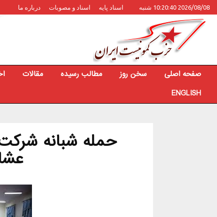
2026/08/08 10:20:40 شنبه
اسناد پایه
اسناد و مصوبات
درباره ما
صفحه اصلی
سخن روز
مطالب رسیده
مقالات
اخ
ENGLISH
حمله شبانه شرکت گ
عشای