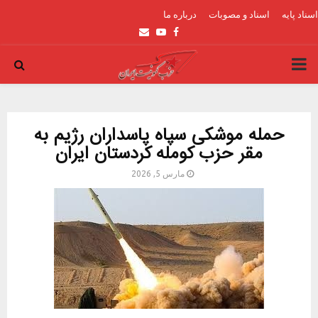
اسناد پایه
اسناد و مصوبات
درباره ما
Email
Youtube
Facebook
PRIMARY
MENU
حمله موشکی سپاه پاسداران رژیم به
مقر حزب کومله کردستان ایران
مارس 5, 2026