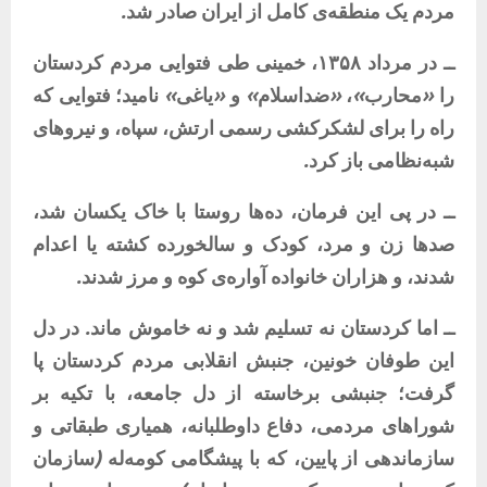
مردم
یک
منطقه‌ی
کامل
از
ایران
صادر
شد
.
ــ
در
مرداد
۱۳۵۸،
خمینی
طی
فتوایی
مردم
کردستان
را
«
محارب
»
،
«
ضداسلام
»
و
«
یاغی
»
نامید؛
فتوایی
که
راه
را
برای
لشکرکشی
رسمی
ارتش،
سپاه،
و
نیروهای
شبه‌نظامی
باز
کرد
.
ــ
در
پی
این
فرمان،
ده‌ها
روستا
با
خاک
یکسان
شد،
صدها
زن
و
مرد،
کودک
و
سالخورده
کشته
یا
اعدام
شدند،
و
هزاران
خانواده
آواره‌ی
کوه
و
مرز
شدند
.
ــ
اما
کردستان
نه
تسلیم
شد
و
نه
خاموش
ماند
.
در
دل
این
طوفان
خونین،
جنبش
انقلابی
مردم
کردستان
پا
گرفت؛
جنبشی
برخاسته
از
دل
جامعه،
با
تکیه
بر
شوراهای
مردمی،
دفاع
داوطلبانه،
همیاری
طبقاتی
و
سازماندهی
از
پایین،
که
با
پیشگامی
کومه‌له
(
سازمان