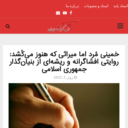
اسناد پایه
اسناد و مصوبات
درباره ما
Email
Youtube
Facebook
PRIMARY
MENU
خمینی مُرد اما میراثی که هنوز می‌کُشد:
روایتی افشاگرانه و ریشەای از بنیان‌گذار
جمهوری اسلامی
ژوئن 5, 2025