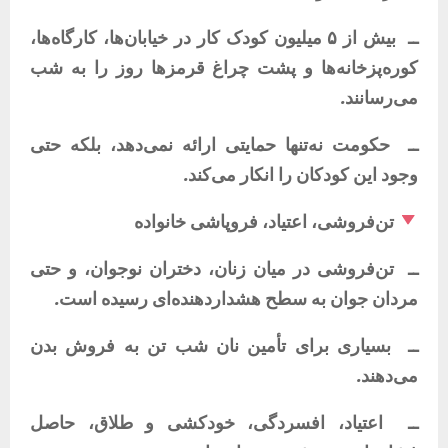
ــ
بیش
از
۵
میلیون
کودک
کار
در
خیابان‌ها،
کارگاه‌ها،
کوره‌پزخانه‌ها
و
پشت
چراغ
قرمزها
روز
را
به
شب
می‌رسانند
.
ــ
حکومت
نه‌تنها
حمایتی
ارائه
نمی‌دهد،
بلکه
حتی
وجود
این
کودکان
را
انکار
می‌کند
.
تن‌فروشی،
اعتیاد،
فروپاشی
خانواده
ــ
تن‌فروشی
در
میان
زنان،
دختران
نوجوان،
و
حتی
مردان
جوان
به
سطح
هشداردهنده‌ای
رسیده
است
.
ــ
بسیاری
برای
تأمین
نان
شب
تن
به
فروش
بدن
می‌دهند
.
ــ
اعتیاد،
افسردگی،
خودکشی
و
طلاق،
حاصل