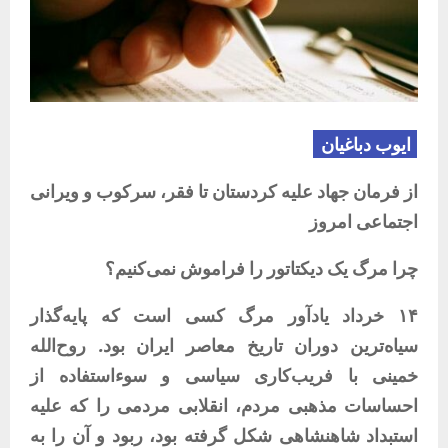
ایوب
دباغیان
از
فرمان
جهاد
علیه
کردستان
تا
فقر،
سرکوب
و
ویرانی
اجتماعی
امروز
چرا
مرگ
یک
دیکتاتور
را
فراموش
نمی‌کنیم؟
۱۴
خرداد
یادآور
مرگ
کسی‌
است
که
پایه‌گذار
سیاه‌ترین
دوران
تاریخ
معاصر
ایران
بود
.
روح‌الله
خمینی
با
فریب‌کاری
سیاسی
و
سوءاستفاده
از
احساسات
مذهبی
مردم،
انقلابی
مردمی
را
که
علیه
استبداد
شاهنشاهی
شکل
گرفته
بود،
ربود
و
آن
را
به