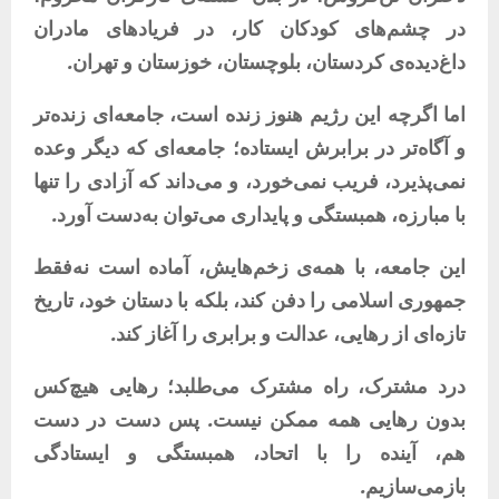
در
چشم‌های
کودکان
کار،
در
فریادهای
مادران
داغ‌دیده‌ی
کردستان،
بلوچستان،
خوزستان
و
تهران
.
اما
اگرچه
این
رژیم
هنوز
زنده
است،
جامعه‌ای
زنده‌تر
و
آگاه‌تر
در
برابرش
ایستاده؛
جامعه‌ای
که
دیگر
وعده
نمی‌پذیرد،
فریب
نمی‌خورد،
و
می‌داند
که
آزادی
را
تنها
با
مبارزه،
همبستگی
و
پایداری
می‌توان
به‌دست
آورد
.
این
جامعه،
با
همه‌ی
زخم‌هایش،
آماده
است
نه‌فقط
جمهوری
اسلامی
را
دفن
کند،
بلکه
با
دستان
خود،
تاریخ
تازه‌ای
از
رهایی،
عدالت
و
برابری
را
آغاز
کند
.
درد
مشترک،
راه
مشترک
می‌طلبد؛
رهایی
هیچ‌کس
بدون
رهایی
همه
ممکن
نیست
.
پس
دست
در
دست
هم،
آینده
را
با
اتحاد،
همبستگی
و
ایستادگی
بازمی‌سازیم
.