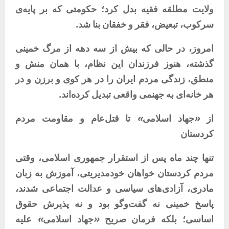
ولایت
مطلقه
فقیه
بدل
کرد؛
حکومتی
که
بر
پایه‌ی
سرکوب،
تبعیض،
فقر
و
خفقان
بنا
شد
.
امروز،
در
حالی
که
بیش
از
سه
دهه
از
مرگ
خمینی
گذشته،
هنوز
فرزندان
این
نظام،
با
همان
منش
و
منطق،
زندگی
مردم
ایران
را
در
هر
کوی
و
برزن
و
در
هر
خانه‌ای
به
جهنمی
واقعی
تبدیل
کرده‌اند
.
از
«
جهاد
اسلامی
»
تا
قتل‌عام
و
مقاومت
مردم
کردستان
تنها
چند
ماه
پس
از
استقرار
جمهوری
اسلامی،
وقتی
مردم
کردستان
خواهان
خودمدیریتی،
آموزش
به
زبان
مادری،
آزادی‌های
سیاسی
و
عدالت
اجتماعی
شدند،
پاسخ
خمینی
نه
گفت‌وگو
بود
و
نه
پذیرش
حقوق
اساسی؛
بلکه
فرمان
صریح
«
جهاد
اسلامی
»
علیه