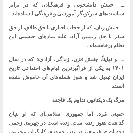
ــ
جنبش
دانشجویی
و
فرهنگیان،
که
در
برابر
سیاست‌های
سرکوبگر
آموزشی
و
فرهنگی
ایستاده‌اند
.
ــ
جنبش
زنان،
که
از
حجاب
اجباری
تا
حق
طلاق،
از
حق
سفر
تا
حق
زیستن
آزاد،
علیه
بنیادهای
جنسیتی
این
نظام
برخاسته‌اند
.
ــ
و
نهایتاً،
جنبش
«
زن،
زندگی،
آزادی
»
که
در
سال
۱۴۰۱
به
یکی
از
فراگیرترین
قیام‌های
اجتماعی
تاریخ
ایران
تبدیل
شد
و
هنوز
شعله‌های
آن
خاموش
نشده
است
.
مرگ
یک
دیکتاتور،
تداوم
یک
فاجعه
خمینی
مُرد،
اما
جمهوری
اسلامی‌ای
که
او
بنیان
گذاشت
هنوز
زنده
است
.
زنده
است
در
چهره‌ی
زخمی
دختران
تن‌فروش،
در
بدن
خسته‌ی
کارگران
محروم،