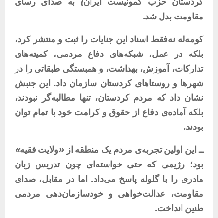
کردستان
حزب
کمونیست
ایران
)
به
صدای
رسای
مقاومت
بدل
شد
.
کومه‌له
نه‌فقط
اسناد
این
جنایات
را
ثبت
و
منتشر
کرد،
بلکه
در
عمل،
شبکه‌های
دفاع
مردمی،
کمیته‌های
تدارکات،
آموزش،
بهداشت،
و
همبستگی
طبقاتی
را
در
شهرها
و
روستاهای
کردستان
سازمان
داد
.
این
جنبش
نشان
داد
که
مردم
کردستان،
تنها
مطالبه‌گر
نبودند،
بلکه
آماده‌ی
دفاع
از
حقوق
و
کرامت
خود
با
تمام
توان
بودند
.
ــ
این
اولین
تجربه‌ی
مردم
یک
منطقه
از
«
ولایت
فقیه
»
بود؛
رژیمی
که
حتی
خواسته‌ای
چون
تدریس
زبان
مادری
را
با
گلوله
پاسخ
می‌داد
.
اما
در
مقابل،
صدای
مقاومت،
عدالت‌خواهی
و
خودسازمان‌دهی
مردمی
طنین
انداخت
.