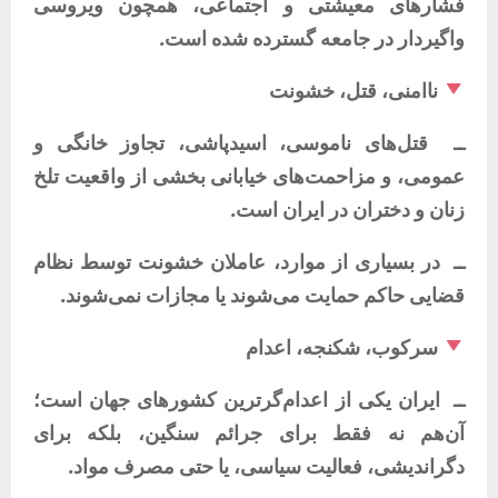
فشارهای
معیشتی
و
اجتماعی،
همچون
ویروسی
واگیردار
در
جامعه
گسترده
شده
است
.
ناامنی،
قتل،
خشونت
ــ
قتل‌های
ناموسی،
اسیدپاشی،
تجاوز
خانگی
و
عمومی،
و
مزاحمت‌های
خیابانی
بخشی
از
واقعیت
تلخ
زنان
و
دختران
در
ایران
است
.
ــ
در
بسیاری
از
موارد،
عاملان
خشونت
توسط
نظام
قضایی
حاکم
حمایت
می‌شوند
یا
مجازات
نمی‌شوند
.
سرکوب،
شکنجه،
اعدام
ــ
ایران
یکی
از
اعدام‌گرترین
کشورهای
جهان
است؛
آن‌هم
نه
فقط
برای
جرائم
سنگین،
بلکه
برای
دگراندیشی،
فعالیت
سیاسی،
یا
حتی
مصرف
مواد
.