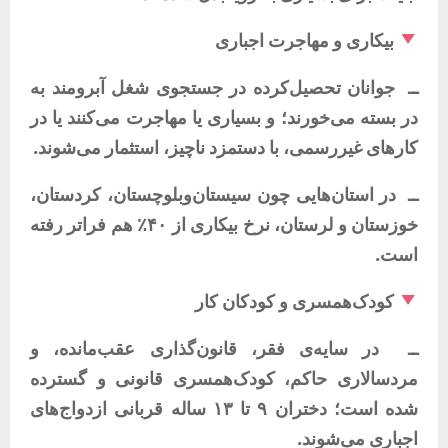
بیکاری
و
مهاجرت
اجباری
ــ
جوانان
تحصیل‌کرده
در
جستجوی
شغل
آبرومند
به
در
بسته
می‌خورند؛
و
بسیاری
یا
مهاجرت
می‌کنند
یا
در
کارهای
غیررسمی،
با
دستمزد
ناچیز،
استثمار
می‌شوند
.
ــ
در
استان‌هایی
چون
سیستان‌وبلوچستان،
کردستان،
خوزستان
و
لرستان،
نرخ
بیکاری
از
۴۰٪
هم
فراتر
رفته
است
.
کودک‌همسری
و
کودکان
کار
ــ
در
سایه‌ی
فقر،
قانون‌گذاری
عقب‌مانده،
و
مردسالاری
حاکم،
کودک‌همسری
قانونی
و
گسترده
شده
است؛
دختران
۹
تا
۱۳
ساله
قربانی
ازدواج‌های
اجباری
می‌شوند
.