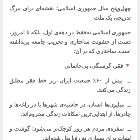
چهل‌وپنج
سال
جمهوری
اسلامی
:
نقشه‌ای
برای
مرگ
تدریجی
یک
ملت
جمهوری
اسلامی
نه‌فقط
در
دهه‌ی
اول،
بلکه
تا
امروز،
دست
از
خشونت
ساختاری
و
تخریب
جامعه
برنداشته
است
.
ساختاری
که
در
آن
:
فقر،
گرسنگی،
بی‌خانمانی
ــ
بیش
از
۶۰٪
جمعیت
ایران
زیر
خط
فقر
مطلق
زندگی
می‌کنند
.
ــ
میلیون‌ها
انسان،
در
حاشیه‌ی
شهرها
یا
در
زاغه‌ها
و
چادرها،
از
ابتدایی‌ترین
امکانات
زندگی
محروم‌اند
.
ــ
سفره‌ی
مردم
هر
روز
کوچک‌تر
می‌شود؛
گوشت
و
لبنیات
برای
بسیاری
به
رؤیا
بدل
شده‌اند
.