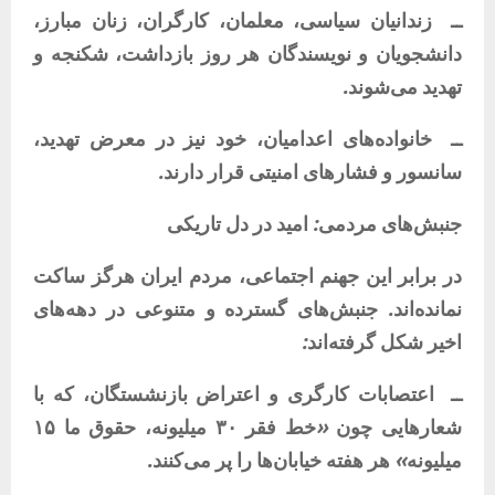
ــ
زندانیان
سیاسی،
معلمان،
کارگران،
زنان
مبارز،
دانشجویان
و
نویسندگان
هر
روز
بازداشت،
شکنجه
و
تهدید
می‌شوند
.
ــ
خانواده‌های
اعدامیان،
خود
نیز
در
معرض
تهدید،
سانسور
و
فشارهای
امنیتی
قرار
دارند
.
جنبش‌های
مردمی
:
امید
در
دل
تاریکی
در
برابر
این
جهنم
اجتماعی،
مردم
ایران
هرگز
ساکت
نمانده‌اند
.
جنبش‌های
گسترده
و
متنوعی
در
دهه‌های
اخیر
شکل
گرفته‌اند
:
ــ
اعتصابات
کارگری
و
اعتراض
بازنشستگان،
که
با
شعارهایی
چون
«
خط
فقر
۳۰
میلیونه،
حقوق
ما
۱۵
میلیونه
»
هر
هفته
خیابان‌ها
را
پر
می‌کنند
.