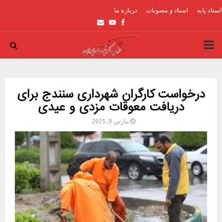
اسناد پایه
اسناد و مصوبات
درباره ما
Email
Youtube
Facebook
PRIMARY
MENU
درخواست کارگران شهرداری سنندج برای
دریافت معوقات مزدی و عیدی
مارس 9, 2025