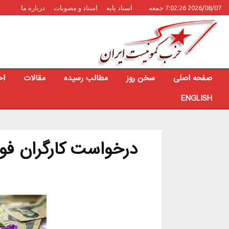
2026/08/07 7:02:26 جمعه
اسناد پایه
اسناد و مصوبات
درباره ما
صفحه اصلی
سخن روز
مطالب رسیده
مقالات
اخ
ENGLISH
درخواست کارگران فول