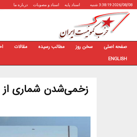
2026/08/08 3:38:19 شنبه
اسناد پایه
اسناد و مصوبات
درباره ما
صفحه اصلی
سخن روز
مطالب رسیده
مقالات
اخ
ENGLISH
زخمی‌شدن شماری از با