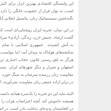
این وابستگی اقتصادی بهترین ابزار برای ک
است، نه توان فرار از خشونت خانگی را دارد 
نگه‌داشتن سیستماتیک زنان، پتانسیل انقلابی آنان
گشت ارشاد، جنبش «زن، زندگی، آزادی» سراسر ا
به آتش کشیدند.
جمهوری اسلامی با تمام م
شکنجه‌های هولناک به میدان آمد؛ اما نتوانس
هرگز به لغو رسمی قانون حجاب اجباری تن ند
اصفهان و شیراز و دیگر شهرهای ایران
بسیا
مقاومت زنان رزمنده سرشان به سنگ خورد. ای
در برابر اراده جمعی زنان مقاومت نمی‌آورند، ا
البته نباید این دو تجربه را یک‌سره همانند دان
همیشه خاموش کند. آنچه اعتراضات هرات را و
در افغانستان پدیده‌ای به‌غایت نادر است. د