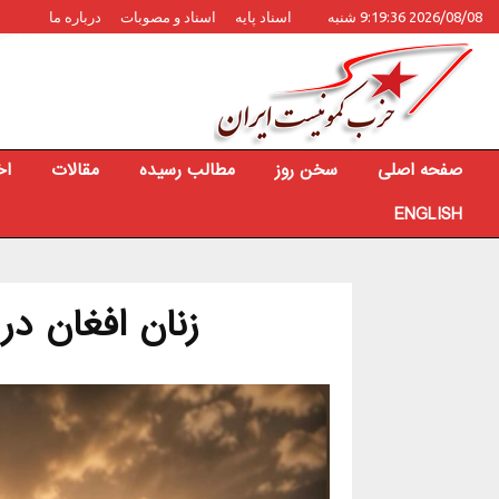
2026/08/08 9:19:36 شنبه
اسناد پایه
اسناد و مصوبات
درباره ما
صفحه اصلی
سخن روز
مطالب رسیده
مقالات
اخ
ENGLISH
زنان افغان در 