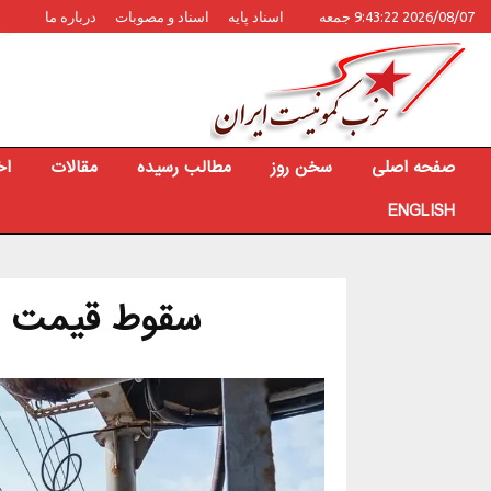
2026/08/07 9:43:22 جمعه
اسناد پایه
اسناد و مصوبات
درباره ما
صفحه اصلی
سخن روز
مطالب رسیده
مقالات
اخ
ENGLISH
سقوط قیمت نف