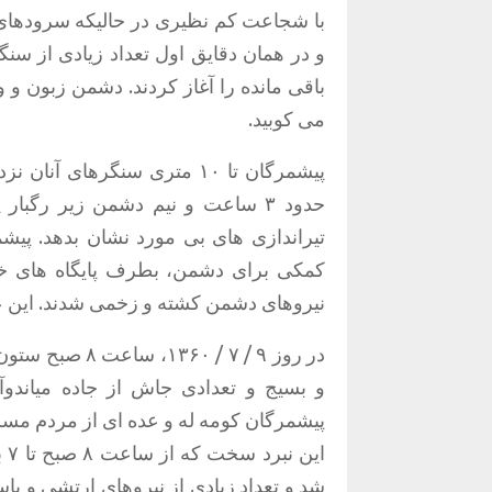
با شجاعت کم نظیری در حالیکه سرودهای
و در همان دقایق اول تعداد زیادی از س
باقی مانده را آغاز کردند. دشمن زبون و
می کوبید.
پیشمرگان تا
۱۰
متری سنگرهای آنان نزدی
حدود ۳ ساعت و نیم دشمن زیر رگ
تیراندازی های بی مورد نشان بدهد. پی
کمکی برای دشمن، بطرف پایگاه های خو
نیروهای دشمن کشته و زخمی شدند. این عم
در روز ۹ / ۷ / ۱۳۶۰، ساعت
۸
صبح ستون ب
و بسیج و تعدادی جاش از جاده میاندوآ
پیشمرگان کومه له و عده ای از مردم مسل
این نبرد سخت که از ساعت
۸
صبح تا
۷
ب
شد و تعداد زیادی از نیروهای ارتشی و پاس