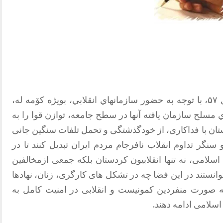
ل
۵۷
، با توجه به حضور سازمانهاي انقلابي، بویژه کۆمه له،
 مسلح سازمان يافته آنها در سطح جامعه، توازن قوا را به
تان با فداکاری، از خودگذشتگی و تحمل تلفات سنگين جانى
سنگر تداوم انقلاب نافرجام مردم ایران تبديل کنند تا در
لامى، نه تنها انقلابیون کردستان بلکه جمعى ازمخالفين
توانستند در اين فضا چه در تشکل هاى کارگرى، زنان، نهادها
به صورت منفردين كمونيست و انقلابى در امنيت کامل به
اسلامى ادامه دهند.