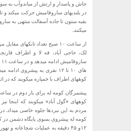
جاش و پاسدار و ارتش از میاندوآب به س
در بلندیهای ساروقامیش حرکت میکند و تا
بقیه ستون تا جاده آسفالت منتهی به سارو
میکنند.
از ساعت
۱۰
صبح تعداد تانکهای مقابل م
لک، حاجی آباد، قه لا و اطراف قارن
ساروقامیش ادامه میدهد و در ساعت
۱۱
و
های
۱۰
تا
۱۲
نفری به پیشروی ادامه میده
کوههای اطراف با خمپاره میکوبند که در ا
پیشمرگان کومه له برای بار دوم در ساعت
کوههای «گول آباد» میکوبند که اینجا ن
کومه له پیشروی بسوی پایگاه دشمن در کو
۱۲
و
۴۵
دقیقه به عملیات شجاعانه و تهور 