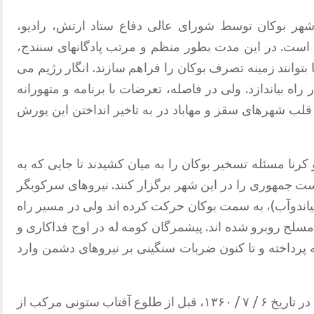
شهر بوکان توسط شورای عالی دفاع ستاد ارتش، رادیو،
است. در این مدت بطور منظم و مرتب پادگانهای سنندج،
توانند زمینه تصرف بوکان را فراهم سازند. انگار رژیم می
اه بیاندازد. ولی در فاصله، تعرضات با برنامه و متهورانه
لب شهرهای سقز و مهاباد در به تاخیر انداختن این یورش
 کرنا مسئله تسخیر بوکان را به میان کشیدند تا جایی که به
است جمهوری را در این شهر برگزار کنند. نیروهای سرکوبگر
اندوآب)، به سمت بوکان حرکت کرده اند ولی در مسیر راه
لح روبرو شده اند. پیشمرگان کومه له در اوج فداکاری و
نه پرداخته و تا کنون ضربات سنگینی بر نیروهای دشمن وارد
به صحنه هایی از این مقاومت توجه نمایید: در تاریخ ۶ / ۷ / ۱۳۶۰، قبل از طلوع آفتاب ستونی مرکب از