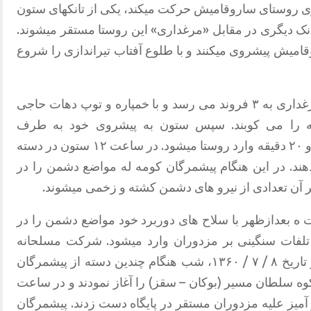
وی روستای ساروقامیش حرکت میکند، یکی از تانکهای ستون
نک دیگری در مقابل «مرغداری» این روستا مستقر میشوند.
قامیش پیشروی میکنند و با طلوع آفتاب تیراندازی را شروع
رغداری به
۳
فروند می رسد و با خمپاره و توپ دهات حاجی
جه را می کوبند. سپس ستون به پیشروی خود به طرف
۲۰
دقیقه وارد روستا میشود. در ساعت
۱۲
ستون در دسته
ند. در این هنگام پیشمرگان کومه له مواضع دشمن را در
ثر آن تعدادی از نیرو های دشمن کشته و زخمی میشوند.
 ه بعدازظهر با سلاح های دوربرد خود مواضع دشمن را در
یز تلفات سنگینی بر مزدوران وارد میشود. شرکت مسلحانه
مردم به این نبردها جلوه خاصی میداد. در تاریخ ۸ / ۷ / ۱۳۶۰، شب هنگام چندین دسته از پیشمرگان
ه سلطان مسیر (بوکان – سقز) را آغاز نمودند و در ساعت
آمیز علیه مزدوران مستقر در پایگاه دست زدند. پیشمرگان