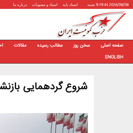
2026/08/08 9:19:44 شنبه
اسناد پایه
اسناد و مصوبات
درباره ما
صفحه اصلی
سخن روز
مطالب رسیده
مقالات
اخ
ENGLISH
شروع گردهمایی بازنشس
س