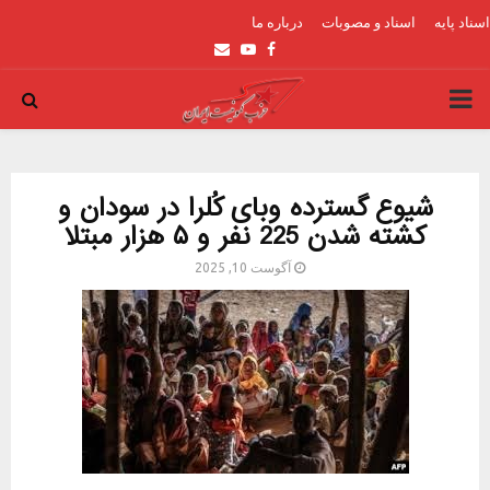
اسناد پایه
اسناد و مصوبات
درباره ما
Email
Youtube
Facebook
PRIMARY
MENU
شیوع گسترده وبای کُلرا در سودان و
کشته شدن 225 نفر و ۵ هزار مبتلا
آگوست 10, 2025