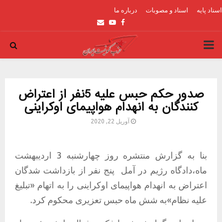
اسناد پایه
اسناد و مصوبات
درباره ما
Email
Youtube
Facebook
PRIMARY
MENU
صدور حکم حبس علیه 5نفر از اعتراض
کنندگان به انهدام هواپیمای اوکراینی
آوریل 22, 2020
بنا به گزارش منتشره روز چهارشنبه 3 اردیبهشت
ماه،دادگاه رژیم در آمل پنج نفر از بازداشت شدگان
اعتراض به انهدام هواپیمای اوکراینی را به اتهام «تبلیغ
علیه نظام»به شش ماه حبس تعزیری محکوم کرد.