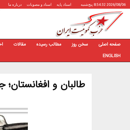
2026/08/06 8:54:32 پنج‌شنبه
اسناد پایه
اسناد و مصوبات
درباره ما
صفحه اصلی
سخن روز
مطالب رسیده
مقالات
اخ
ENGLISH
طالبان و افغانستان؛ ج