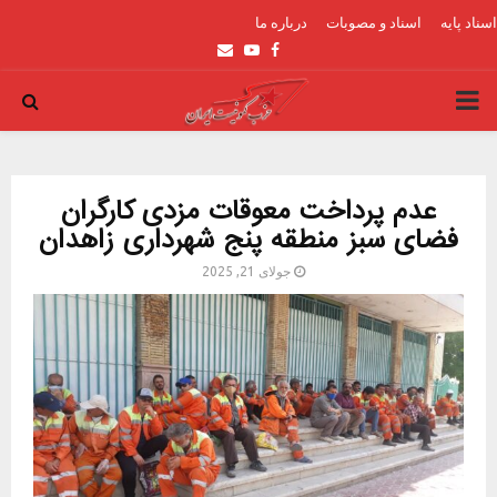
اسناد پایه
اسناد و مصوبات
درباره ما
Email
Youtube
Facebook
PRIMARY
MENU
عدم پرداخت معوقات مزدی کارگران
فضای سبز منطقه پنج شهرداری زاهدان
جولای 21, 2025