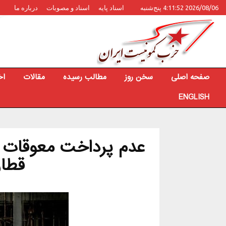
2026/08/06 4:11:52 پنج‌شنبه
اسناد پایه
اسناد و مصوبات
درباره ما
صفحه اصلی
سخن روز
مطالب رسیده
مقالات
اخ
ENGLISH
عدم پرداخت معوقات م
قطار