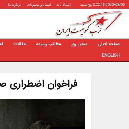
2026/08/06 2:22:15 پنج‌شنبه
اسناد پایه
اسناد و مصوبات
درباره ما
صفحه اصلی
سخن روز
مطالب رسیده
مقالات
اخ
ENGLISH
فراخوان اضطراری ص