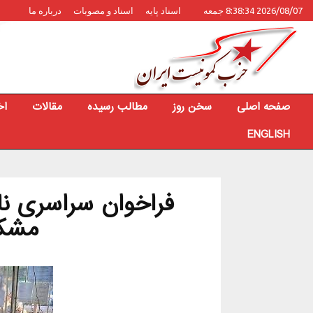
2026/08/07 8:38:34 جمعه
اسناد پایه
اسناد و مصوبات
درباره ما
صفحه اصلی
سخن روز
مطالب رسیده
مقالات
اخ
ENGLISH
فراخوان سراسری نان
مشکل