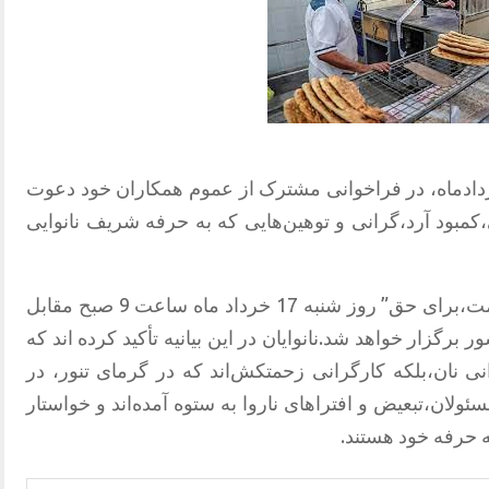
یان سراسر ایران روز پنجشنبه 15 خردادماه، در فراخوانی مشترک از عموم همکاران خود دعوت
مبود آرد،گرانی و توهین‌هایی که به حرفه شریف نانوایی
این فراخوان با شعار “برای نان،برای حرمت،برای حق” روز شنبه 17 خرداد ماه ساعت 9 صبح مقابل
برگزار خواهد شد.نانوایان در این بیانیه تأکید کرده اند که
نی نان،بلکه کارگرانی زحمتکش‌اند که در گرمای تنور، در
ئولان،تبعیض و افتراهای ناروا به ستوه آمده‌اند و خواستار
ه حرفه خود هستند.