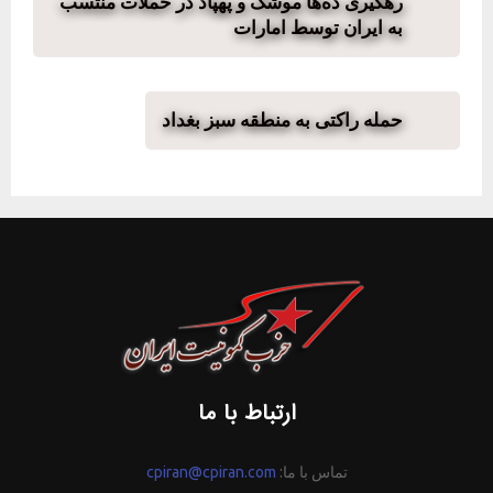
رهگیری ده‌ها موشک و پهپاد در حملات منتسب
به ایران توسط امارات
حمله راکتی به منطقه سبز بغداد
ارتباط با ما
تماس با ما:
cpiran@cpiran.com