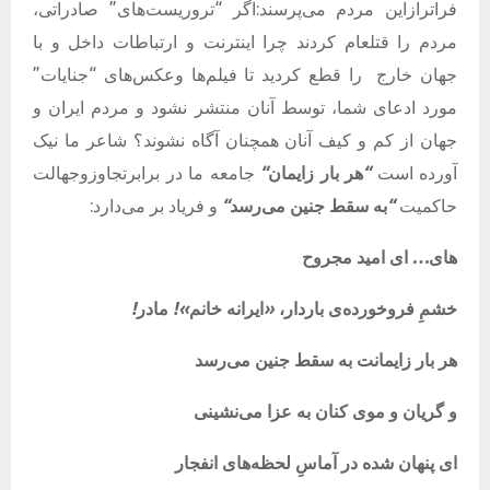
فراترازاین مردم می‌پرسند:اگر “تروریست‌های” صادراتی،
مردم را قتلعام کردند چرا اینترنت و ارتباطات داخل و با
جهان خارج
را قطع کردید تا فیلم‌ها وعکس‌های “جنایات”
مورد ادعای شما، توسط آنان منتشر نشود و مردم ایران و
جهان از کم‌ و کیف آنان همچنان آگاه نشوند؟ شاعر ما نیک
آورده است
“
هر
بار
زایمان
“
جامعه ما در برابرتجاوزوجهالت
حاکمیت
“
به
سقط
جنین
می‌رسد
“
و فریاد بر می‌دارد:
های
…
ای
امید
مجروح
خشمِ
فروخورده‌ی
باردار،
«
ایرانه
خانم
»!
مادر
!
هر
بار
زایمانت
به
سقط
جنین
می‌رسد
و
گریان
و
موی
کنان
به
عزا
می‌نشینی
ای
پنهان
شده
در
آماسِ
لحظه‌های
انفجار