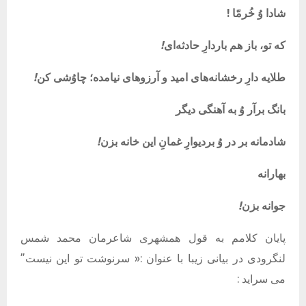
شادا وُ خُرمّا !
که
تو،
باز
هم
باردارِ
حادثه‌ای
!
طلایه
دارِ
رخشانه‌های
امید
و
آرزوهای
نیامده؛
چاوُشی
کن
!
بانگ
برآر
وُ
به
آهنگی
دیگر
شادمانه
بر
در
وُ
بردیوارِ
غمانِ
این
خانه
بزن
!
بهارانه
جوانه
بزن
!
پایان کلامم به قول همشهری شاعرمان محمد شمس
لنگرودی در بیانی زیبا با عنوان :« سرنوشت تو این نیست”
می سراید :