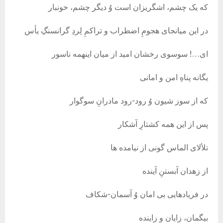
که یک چشم، اشگریزان است وُ دیگر چشم، خونبار
در این میانجای هجومِ اضطراب و تراکمِ لِردِ گرانسنگِ یأس
ای…! سوسوی رخشان امید از میان اینهمه ناسور
یگانه پناهِ امن و امانی
که از سوز شیون وُ رود-رود مادرانِ سوگوار
پس از این همه کشتارِ آشکار
تلألای الماس گونی از نیامده ها
از زهدان آبستنِ آینده
در فریادهایی بی امان وُ آسمان-شکاف
بیگمان، زایان و زاینده