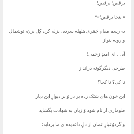
برقص! برقص!
«اینجا برقص!»*
به رسم مقام چَمَری هلهله سرده، یزله کن، کِل بزن، توشمال
وارونه بنواز
آه… ای امیدِ زخمی!
طرحی دیگرگونه درانداز
تا کی؟ تا کجا؟
این خون های شتک زده بر در وُ بر دیوارِ این دیار
طوماری از نام شود وُ زبان به شهادت بگشاید
و گردوُغبارِ غمان از دلِ داغدیده ی ما بزداید؛