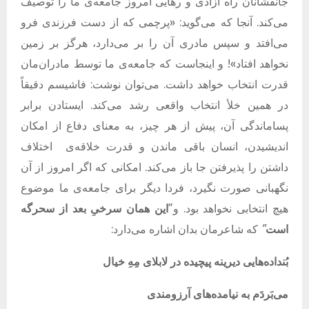
جانفشانان راه آزادی و رهایی امروز جامعه‌ی ما را توصیف
می‌کند. آنجا که می‌گوید: «پرچمی که از دست فرزندی فرو
می‌افتد و سپس مادری آن را بر می‌دارد، هرگز بر زمین
نخواهد افتاد»! و اینجاست که جامعه‌ی ما توسط مادران‌مان
قدرت انتخاب خواهد داشت.
می‌توان نوشت: فاشیسم دقیقاً
در همین خلأ انتخاب واقعی رشد می‌کند. ایستادن برابر
پساماندگی آن، پیش از هر چیز، به معنای دفاع از امکان
اندیشیدن، انسان باقی ماندن و قدرت خلاقه‌ی
اختلاف
‌داشتن را پذیرفتن جا باز می‌کند. امکانی که اگر امروز از آن
نگهبانی صورت نگیرد، فردا دیگر برای جامعه‌ی ما موضوع
هیچ انتخابی نخواهد بود. و”
این
همان
سرخیِ
بعد
از
سحرگه
است
”
که
شاعرمان
بدان
اشاره
می‌دارد
:
بُنداده‌هایی
دیرینه
پیچیده
در
لابلای
مِهِ
خیال
می‌بَردَم
به
نیامده‌های
آرزومندی