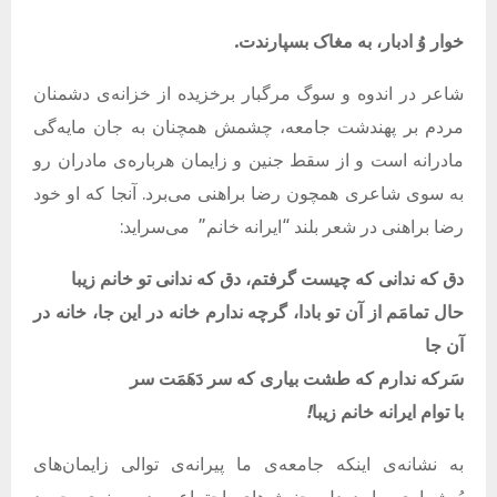
خوار
وُ
ادبار،
به
مغاک
بسپارندت
.
شاعر در اندوه و سوگ مرگبار برخزیده از خزانه‌ی دشمنان
مردم بر پهندشت جامعه، چشمش همچنان به جان مایه‌گی
مادرانه است و از سقط جنین و زایمان هرباره‌ی مادران رو
به سوی شاعری همچون رضا براهنی می‌برد. آنجا که او خود
رضا براهنی در شعر بلند “ایرانه خانم”
می‌سراید:
دق
که
ندانی
که
چیست
گرفتم،
دق
که
ندانی
تو
خانم
زیبا
حال
تمامَم
از
آن
تو
بادا،
گرچه
ندارم
خانه
در
این
جا،
خانه
در
آن
جا
سَرکه
ندارم
که
طشت
بیاری
که
سر
دَهَمَت
سر
با
توام
ایرانه
خانم
زیبا
!
به نشانه‌ی اینکه جامعه‌ی ما پیرانه‌ی توالی زایمان‌های
پُرشماری را دردل جنبش‌های اجتماعی در پهنه‌ی جمود