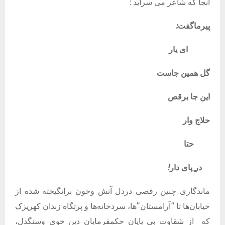
آنجا که شاعر می سراید :
پیرماگفت
:
ای
یار
گل
همین
جاست
این
جا
برقص
حلاج
وار
حتا
در
ِپای
دار
!
ماندگاری چنین رقصی دردل آتش وخون برانگیخته شده از
خیابان‌ها تا “آرامستان”ها، سردخانه‌ها و پرتگاه زندان کهریزک
که
از شقاوت بی پایان حکمفرمایان دین خوی وسنگدل،