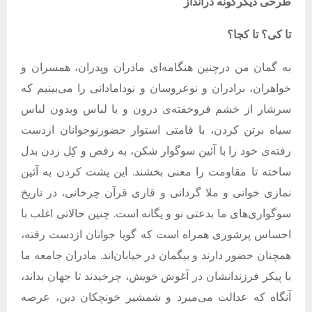
طرحی
دیگرگونه
درانداز
تا
کی؟
تا
کجا؟
به گمان من درچنین هنگامه‌ای
مادران وپدران، همسران و
خواهران، برادران و نوعروسان و نودامادانی را می‌بینیم که
سرشار از خشم فروخفته‌ی درون و با لباس وبدون لباس
سیاه برتن کردن، با قامتی استوار حضورنوجوانان ازدست
رفته‌ی خود را با آئین سوگوار شکن، به رقص و کِل زدن بدل
ساخته تا مقاومت را معنی بخشند. این پشت کردن به آئین
نمازی خوانی و ملا گردانی و قاری قرآن چرخانی، در تاریخ
سوگواری‌های ما بدعتی نو و یگانه است. چنین حالاتی اغلب با
احساس پرشوری همراه است که گویا جوانان ازدست رفته،
همچنان حضور دارند و بیگمان در خیابان‌اند. مادران جامعه ما
با پیکر فرزندانشان در آغوش خویش، چرخیدند تا جهان بداند،
آنگاه که عدالت می‌میرد و شمشیر خونچکان دین، عرصه