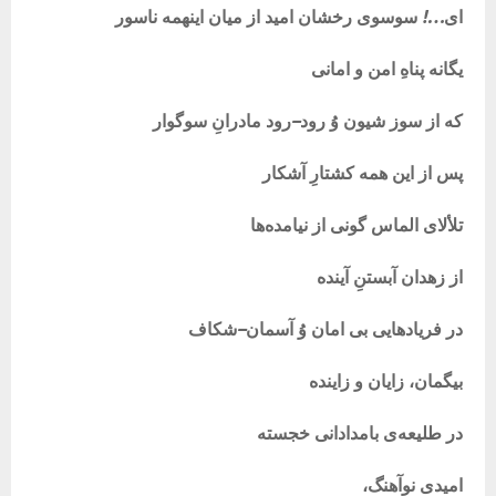
ای
…!
سوسوی
رخشان
امید
از
میان
اینهمه
ناسور
یگانه
پناهِ
امن
و
امانی
که
از
سوز
شیون
وُ
رود
–
رود
مادرانِ
سوگوار
پس
از
این
همه
کشتارِ
آشکار
تلألای
الماس
گونی
از
نیامده‌ها
از
زهدان
آبستنِ
آینده
در
فریادهایی
بی
امان
وُ
آسمان
–
شکاف
بیگمان،
زایان
و
زاینده
در
طلیعه‌ی
بامدادانی
خجسته
امیدی
نوآهنگ،