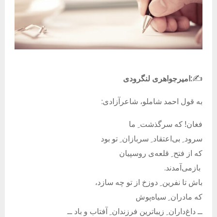
:
✍️
امیرجواهری لنگرودی
به قول احمد شاملو، شاعرآزادی:
فغان! که سرگذشت ِ ما
سرود ِ بی‌اعتقاد ِ سربازان ِ تو بود
که از فتح ِ قلعه‌ی روسپیان
بازمی‌آمدند.
باش تا نفرین ِ دوزخ از تو چه سازد،
که مادران ِ سیاه‌پوش
ــ داغ‌داران ِ زیباترین فرزندان ِ آفتاب و باد ــ