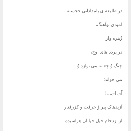
در طلیعه ی بامدادانی خجسته
امیدی نوآهنگ،
زُهره وار
در پرده های اوج،
چنگ وُ چغانه می نوازد وُ
می خواند:
آی ای…!
آژیدهاکِ پیر وُ خرفت و کژرفتار
از ازدحام خیل خیابان هراسیده