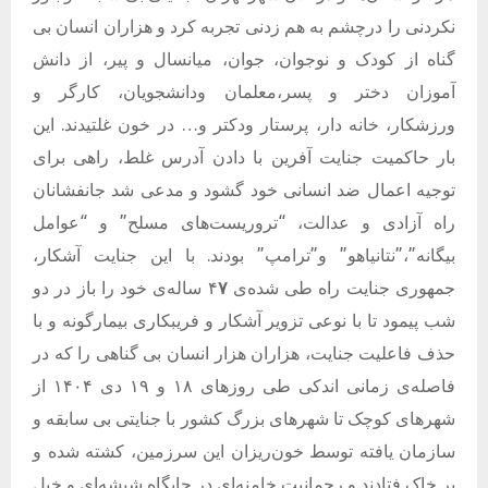
نکردنی را درچشم به هم زدنی تجربه کرد و هزاران انسان بی
گناه از کودک و نوجوان، جوان، میانسال و پیر، از دانش
آموزان دختر و پسر،معلمان ودانشجویان، کارگر و
ورزشکار، خانه دار، پرستار ودکتر و… در خون غلتیدند.
این
بار حاکمیت جنایت آفرین با دادن آدرس غلط، راهی برای
توجیه اعمال ضد انسانی خود گشود و مدعی شد جانفشانان
راه آزادی و عدالت، “تروریست‌های مسلح” و “عوامل
بیگانه”،”نتانیاهو” و”ترامپ” بودند. با این جنایت آشکار،
جمهوری جنایت راه طی شده‌ی
۴
۷
ساله‌ی خود را باز در دو
شب پیمود تا با نوعی تزویر آشکار و فریبکاری بیمارگونه و با
حذف فاعلیت جنایت، هزاران هزار انسان بی گناهی را که در
فاصله‌ی زمانی اندکی طی روزهای ۱۸ و ۱۹ دی
۱۴۰۴
از
شهرهای کوچک تا شهرهای بزرگ کشور با جنایتی بی سابقه و
سازمان یافته توسط خون‌ریزان این سرزمین، کشته شده و
بر خاک فتادند و رحمانیت خامنه‌ای در جایگاه شیشه‌ای و خیل