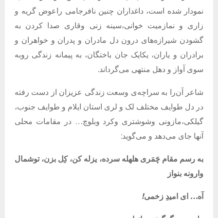
نمودار شده است، داغداران چنین نافرجامی راعوض گریه و
زاری و نمازمیت خوانی،سینه زنی وقاری صدا کردن به
گشودن شیرازه‌های درون دل مادران و پدران و خواهران و
برادران و یاران، یکایک جان باختگان، به پیمانه زندگی روبه
سوی آواز و دهل منتهی می‌گرداند.
شاعر آن‌را به سراچه‌ی وسعت زندگی عزیزان از دست رفته
در دل طوایف مختلف لک و لری استان ایلام و طوایف جنوب،
گیلکی،مازونی وشوشتری وکرد وبلوچ… در مقامات محلی
آنها جای می‌دهد و می‌گوید:
به
رسم
مقام
چَمَری
هلهله
سرده،
یزله
کن،
کِل
بزن،
توشمال
وارونه
بنواز
آه
…
ای
امیدِ
زخمی
!