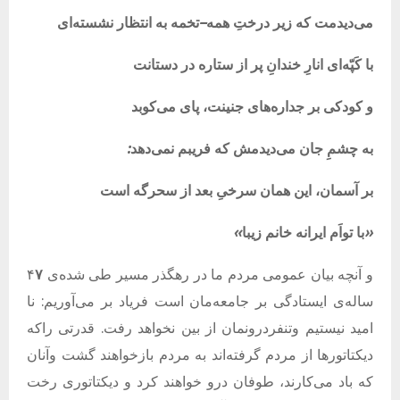
می‌دیدمت
که
زیر
درختِ
همه
–
تخمه
به
انتظار
نشسته‌ای
با
کَپّه‌ای
انارِ
خندانِ
پر
از
ستاره
در
دستانت
و
کودکی
بر
جداره‌های
جنینت،
پای
می‌کوبد
به
چشمِ
جان
می‌دیدمش
که
فریبم
نمی‌دهد
:
بر
آسمان،
این
همان
سرخیِ
بعد
از
سحرگه
است
«
با
تواَم
ایرانه
خانم
زیبا
»
و آنچه بیان عمومی مردم ما در رهگذر
مسیر طی شده‌ی ۴
۷
ساله
‌ی ایستادگی بر جامعه‌مان است فریاد بر می‌آوریم: نا
امید نیستیم وتنفردرونمان از بین نخواهد رفت. قدرتی راکه
دیکتاتورها از مردم گرفته‌اند به مردم بازخواهند گشت وآنان
که باد می‌کارند، طوفان درو خواهند کرد و دیکتاتوری رخت