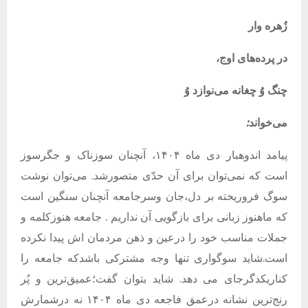
زُهره
وار
در
پرده‌های
اوج،
چنگ
وُ
چغانه
می‌نوازد
وُ
می‌خواند
:
پیامد اندوهبار دی ماه
۱۴۰۴
، آنچنان سوزناک و جگرسوز
است که نمی‌توان برای آن حدّی متصورشد. می‌توان نوشت
سوگ فروریخته بر دل،جان وسرجامعه آنچنان سنگین است
که ماهنوز زبانی برای بازگویی آن نداریم . جامعه هنوزکلمه و
جملات مناسب خود را درعین و ذهن مردمان اش پیدا نکرده
است.شاید سوگواری تنها وجه مشترکی باشدکه جامعه را
کناریکدگرجای می دهد. شاید بتوان گفت؛عمیق‌ترین و پُر
رنج‌ترین نشانه درعمق فاجعه دی ماه
۱۴۰۴
نه درشمارش