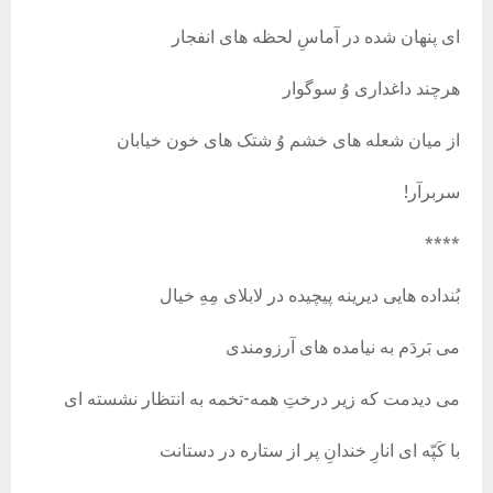
ای پنهان شده در آماسِ لحظه های انفجار
هرچند داغداری وُ سوگوار
از میان شعله های خشم وُ شتک های خون خیابان
سربرآر!
****
بُنداده هایی دیرینه پیچیده در لابلای مِهِ خیال
می بَردَم به نیامده های آرزومندی
می دیدمت که زیر درختِ همه-تخمه به انتظار نشسته ای
با کَپّه ای انارِ خندانِ پر از ستاره در دستانت