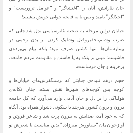
جان نثارانش، آنان را “اغتشاگر” و “عوامل تروریست” و
“اخلالگر” نامید و بس،تا به فاتحه خوانی خویش بنشیند!
خیابان دراین مرحله به صحنه تئاترسیاسی بدل شد.جایی که
ضرب وشتم،تحقیروقتل وشلیک کردن بر بدن زخمی در
بیمارستان‌ها، تنها کشتن صرف نبود؛ بلکه پیامِ بی‌پرده‌ی
فاشیسم: مبنی براینکه به پا خاستن و مقاومت مردم جامعه،
پرهزینه و جان فرساست.
حجم درهم تنیده‌ی جنایتی که برسنگفرش‌های خیابان‌ها و
کوچه پس کوچه‌های شهرها نقش بسته، چنان تکانه‌ی
هولناکی را بر دل و جان آدمی وارد می‌آورد که کل جامعه
درون و برون کشور، هرچند با سکوتی دشوار همراه بود، آنگاه
که به خود آمد، صدایش به بیرون پرت شد و شاعر فروتن و
آوازخوان‌مان “سیاووش میرزاده” بدین مناسبت با شعرش تو