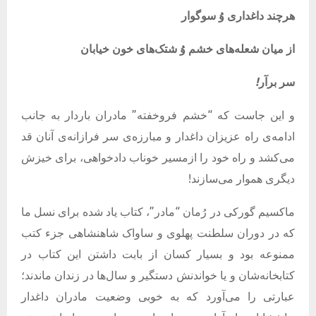
هرچند
داغداری
وُ
سوگوار
از
میان
شعله‌های
خشم
وُ
شتک‌های
خون
خیابان
سر
برآر
!
و این جاست که “خشم فروخفته” مادران باردار به جانب
ادامه‌ی راه عزیزان داغدار و مبارزه‌ی سر فرازانه‌ی آنان قد
می‌کشد و راه خود را ازمسیر خوناب دادخواهی، برای خیزش
دیگری هموار می‌سازند!
ماکسیم گورکی در رُمان “مادر”، کتاب یاد شده برای نسل ما
که در دوران سلطنت پهلوی و ساواک شاهنشاهی جزء کتب
ممنوعه بود و بسیار کسان از بابت داشتن این کتاب در
کتابخانه‌شان و یا خواندنش دستگیر و سال‌ها در زندان ماندند؛
عبارتی را می‌آورد که به خوبی وضعیت مادران داغدار