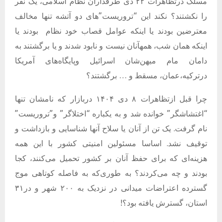
مسلک درتظاهرات ۲۲ دی طرفداران نظام اسلامی، یک نفر
را نکشتند؟ نکند این “تروریست”های دو آتشه تنها مخالف
معترضین بودند یا اینکه عوامل قصاب خود نظام
بودند یا
اینکه همان شب، همهآنان نیست و نابود شدند و یا برگشتند به
دامان مام میهن‌شان اسرائیل وپایگاه‌های آمریکا
درترکیه،عمان، مسقط و … برگشتند؟
چرا قبل ازتظاهرات ۸ دی
۱۴۰۴
دربازار که نامشان تنها
“اغتشاشگر” خوانده شد و به یکباره “اختلاگر” و”تروریست”
نام گرفت. یک تن از آنان یا سلاح آنها شناسایی و بازداشت و
توقیف نشد. اساسا مسئولین امنیتی کشور با این همه
هزینه‌ای که برای حفظ آنان بر کشور تحمیل می‌کنند، کجا
بودند و چه می‌کردند؟ به طوری‌که
به فاصله کوتاهی موج
گسترده اعتراضات میدانی در نزدیک به ۲۰۰ شهر و در۳۱
استان، گسترش یافته بو
د؟!