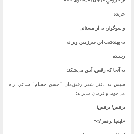
خزیده
و
سوگوار،
به
آرامستانی
به
پهندشت
این
سرزمین
ویرانه
رسیده
به
آنجا
که
رقص،
آیین
می‌شکند
سپس به دفتر شعر رفیق‌مان “حسن حسام” شاعر، راه
می‌جوید و فرمان می‌راند:
برقص
!
برقص
!
«
اینجا
برقص
!»*