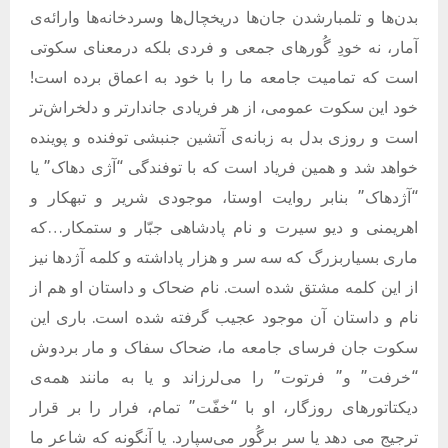
بدن‌ها و تلمبارشدن جان‌ها دریخچال‌ها وسردخانه‌ها وارائه‌ی
آمار، نه خودِ گُورهای جمعی و فردی بلکه درمعنای سکوتی
است که تمامیت جامعه ما را با خود به اعماق برده است!
خود این سکوت عمومی، از هر فریادی جاندارتر و دلخراش‌تر
است و روزی بدل به زبانه‌ی آتشین جنبشی توفنده و پوینده
خواهد شد و همین فریاد است که با توفندگی “آژی دهاک” یا
“آژدهاک” بنابر روایت اوستا، موجودی شریر و تبهکار و
اهریمنی و دیو سیرت و نام پادشاهی جبّار و ستمکار…که
ماری بسیاربزرگ که سه سر و هزار پاداشته و کلمه آژدها نیز
از این کلمه مشتق شده است. نام ضحاک و داستان او هم از
نام و داستان آن موجود عجیب گرفته شده است. باری این
سکوت جان فرسای جامعه ما، ضحاک سفاک و مار بردوش
“خرفت” و” فرتوت” را می‌لرزاند و یا به مانند همه‌ی
دیکتاتورهای روزگار، او با “خفّت” تمام، فرار را بر قرار
ترجیج می دهد یا سر برگُور می‌سپارد. یا آنگونه که شاعر ما