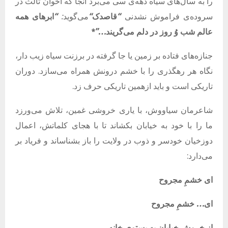
را به سال‌های سیاه دهه‌ی سی می‌برد آنجا که اخوان ثالث در
سروده‌ی فراموش نشدنی
“
قاصدک
“
می‌گوید
:
“
ابرهای
همه
عالم
شب
وُ
روز
در
دلم
می‌گریند
…”
*
جنازه‌های فتاده بر زمین یا جا گرفته در برزنت سیاه زیب دار،
نگاه هر رهگذری را با خشم درونش همراه می‌سازد. دوران
تاریکی است و باید ازهمین تاریکی حرف زد.
شاعرمان سیاووش، با یاری خروشی غمین، تلاش می‌ورزد
ما را با خود به خیابان بکشاند تا با هجای کلماتش، اعمال
دوزخیان خودسر و ذوب در ولایت را باز بشناساند و فریاد بر
می‌دارد:
ای
خشمِ
مجروح
ای
…
خشمِ
مجروح
از
خروشٍ
خیابان
به
پستوی
خانه