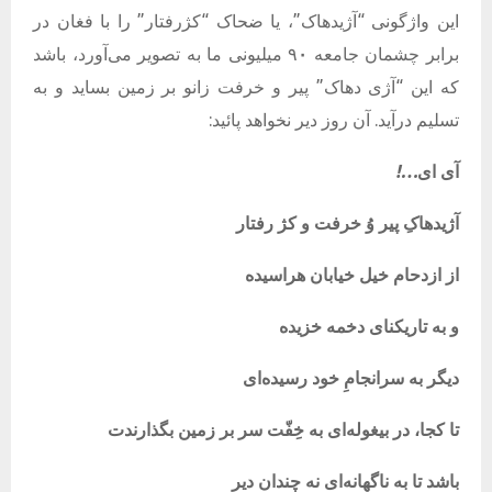
این واژگونی “آژیدهاک”، یا ضحاک “کژرفتار” را با فغان در
برابر چشمان جامعه
۰
۹
میلیونی ما به تصویر می‌آورد، باشد
که این “آژی دهاک” پیر و خرفت زانو بر زمین بساید و به
تسلیم درآید. آن روز دیر نخواهد پائید:
آی
ای
…!
آژیدهاکِ
پیر
وُ
خرفت
و
کژ
رفتار
از
ازدحام
خیل
خیابان
هراسیده
و
به
تاریکنای
دخمه
خزیده
دیگر
به
سرانجامِ
خود
رسیده‌ای
تا
کجا،
در
بیغوله‌ای
به
خِفّت
سر
بر
زمین
بگذارندت
باشد
تا
به
ناگهانه‌ای
نه
چندان
دیر