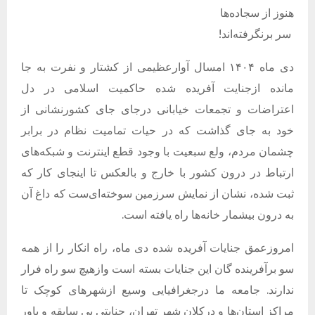
هنوز از سجاده‌ها
سر برنگرفته‌اند!
دی ماه
۱۴۰۴ امسال آوارعظیمی از کشتار و نفرت به جا
مانده ازجنایت آفریده شده حاکمیت اسلامی در دل
اعتراضات و تجمعات خیابانی
درجای جای کشورنشانی از
خود به جای گذاشت که در حیات تمامیت نظام در برابر
چشمان مردم، ولع سبعیت با وجود قطع اینترنت و شبکه‌های
ارتباط در درون کشور با خارج و بالعکس تا اینجای کار که
ثبت شده، نشان از نمایش سرزمین سوخته‌ای‌ست که داغ آن
به درون بیشمار خانه‌ها راه یافته است.
امروزعمق جنایات آفریده شده دی ماه، راه انکار را از همه
سو برآفرینده گان این جنایات بسته است وازهیچ سو راه فرار
ندارند. جامعه ما درجغرافیایی وسیع ازشهرهای کوچک تا
مراکز استان‌ها و درکلان شهر تهران،
جنایتی بی سابقه و باور