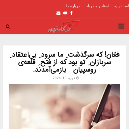
اسناد پایه
اسناد و مصوبات
درباره ما
Email
Youtube
Facebook
PRIMARY
MENU
فغان! که سرگذشت ِ ما سرود ِ بی‌اعتقاد ِ
سربازان ِ تو بود که از فتح ِ قلعه‌ی
روسپیان بازمی‌آمدند.
فوریه 10, 2026