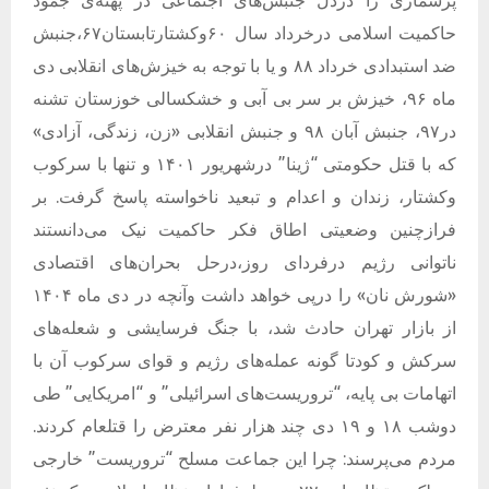
حاکمیت اسلامی درخرداد سال
۰
۶
وکشتارتابستان
۶۷
،جنبش
ضد استبدادی خرداد
۸۸
و یا
با توجه به خیزش‌های انقلابی دی
ماه ۹۶، خیزش بر سر بی آبی و خشکسالی خوزستان تشنه
در۹۷، جنبش آبان ۹۸ و جنبش انقلابی «زن، زندگی، آزادی»
که با قتل حکومتی “ژینا” درشهریور
۱۴۰۱
و تنها با سرکوب
وکشتار، زندان و اعدام و تبعید ناخواسته پاسخ گرفت. بر
فرازچنین وضعیتی اطاق فکر حاکمیت نیک می‌دانستند
ناتوانی رژیم درفردای روز،درحل بحران‌های اقتصادی
«شورش نان» را درپی خواهد داشت وآنچه در دی ماه
۱۴۰۴
از بازار تهران حادث شد، با جنگ فرسایشی و شعله‌های
سرکش و کودتا گونه عمله‌های رژیم و قوای سرکوب آن با
اتهامات بی پایه، “تروریست‌های اسرائیلی” و “امریکایی” طی
دوشب ۱۸ و ۱۹ دی چند هزار نفر معترض را قتلعام کردند.
مردم می‌پرسند: چرا این جماعت مسلح “تروریست” خارجی