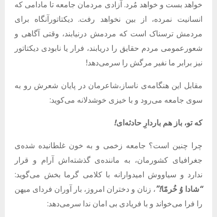
خواهد بست و خواهد مُرد. آزادی مردمان جامعه تا مادامی که
انسانیت نمرده، از بین نخواهد رفت. دیکتاتورآنگاه برای
مردمش ترسناک است که مردمش درنیابند، وقتی آگاهی و
شعورعمومی مردم حقایق را دریابند، فرار یا نابودی دیکتاتور
نیز برابر ما نفیر مرگش را سرمی‌دهد!
مقابل این هنگامه‌ی ناساز،شاعرمان در پایان شعرش رو به
سوی جامعه می‌رود و با خیزی خوشدلانه می‌کوید:
که
تو،
باز
هم
باردارِ
حادثه‌ای
!
چرا چنین است؟ جامعه زخمی و به خون غلطانیده شده‌ی
جغرافیای کشورمان، به ماننده‌ی گذشته‌اش آرام و قرار
ندارد و سیاووش امیدوارانه با کلامی گرما بخش می‌گوید:
“
شادا
وُ
خُرمّا
!”
، زنان و دختران امروز، بار آوران فردای میهن
را فرا می‌خواند و با فریادی بی امان ندا سرمی‌دهد: