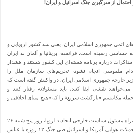
احتمال
از
سرگیری
جنگ
اسرائیل
و
ایران
!
های
اتمی
جمهوری
اسلامی
ایران،
یعنی
سه
کشور
اروپایی
و
ه
حساسی
رسیده
است
.
فرانسه، بریتانیا و آلمان به ایران
ذاکرات درباره برنامه هسته‌ای این کشور هستند و هشدار
اقدام ملموسی انجام نشود، تحریم‌های سازمان ملل را
یر خارجه جمهوری اسلامی ایران، در واکنش گفته است که
ی‌خواهند نقشی ایفا کنند، باید مسئولانه رفتار کنند و
 جمله مکانیسم
«
بازگشت سریع
»
را که
«
هیچ مبنای اخلاقی و
وزرای خارجه این سه کشور اروپایی به‌همراه مسئول سیاست خارجی اتحادیه اروپا، روز پنج شنبه ۲۶
۱۷ ژوئیه، برای اولین بار از زمان حملات هوایی آمریکا و اسرائیل طی جنگ ۱۲ روزه با عباس