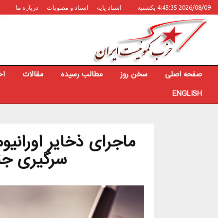
2026/08/09 4:45:35 یکشنبه
اسناد پایه
اسناد و مصوبات
درباره ما
صفحه اصلی
سخن روز
مطالب رسیده
مقالات
اخ
ENGLISH
سرگیری جنگ