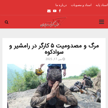
اسناد پایه
اسناد و مصوبات
درباره ما
Email
Youtube
Facebook
PRIMARY
MENU
مرگ و مصدومیت ۵ کارگر در رامشیر و
سوادکوه
می 17, 2025