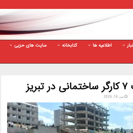
بار
اطلاعیه ها
کتابخانه
سایت های حزبی
یز
می 16, 2026