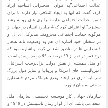
عدالت اجتماعی”به عنوان
سخنرانی افتتاحیه ایراد
کرد، گفت که آنها به ایجاد ائتلافی نیاز دارند تا برای
تامین عدالت اجتماعی علیه نابرابری های رو به رشد
بستیزد.” او اعتراف کرد که 4 میلیارد انسان در جهان از
هرگونه حمایت اجتماعی محرومند. مدیرکل آی ال او
در سخنان خود اشاره ای هم به وضعیت نابه هنجار
فلسطینی ها در مناطق اشغالی کرد. او اشاره نمود که
نرخ فقر در غزه از 59 درصد به 65 درصد رسیده است.
او مثل همیشه از نقش دولت نژادپرست اسرائیل،
امپریالیست های آمریکا و بریتانیا و سایر دول بزرگ
سرمایه داری در ایجاد وضع هولناک مردم فلسطین
سخنی به میان نیاورد.
سازمان جهانی کار موسسه تخصصی سازمان ملل
متحد می باشد. آی ال او از زمان تاسیسش در 1919 و