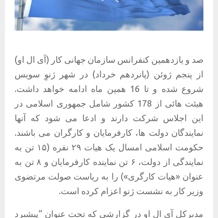
صد و یازدهمین کنفرانس سازمان جهانی کار (آی ال او)
از پنجم ژوئن (پانردهم خرداد) در شهر ژنوِ سویس
شروع شده و تا 16 همین ماه ادامه خواهد داشت.
هیئت هائی از 178 کشور شامل جمهوری اسلامی در
این اجلاس شرکت دارند و ادعا می شود که آنها
نمایندگان دولت ها، کارفرمایان و کارگران می باشند.
حکومت اسلامی امسال یک هیات ۲۹ نفره (۱۵ تن به
نمایندگی از دولت، ۶ تن نماینده کارفرمایان و ۸ تن به
عنوان «هیات کارگری») را به ریاست صولت مرتضوی
وزیر کار به نشست ژنو اعزام کرده است.
مدیرکل آی ال او در گزارشی که تحت عنوان “پیشبرد