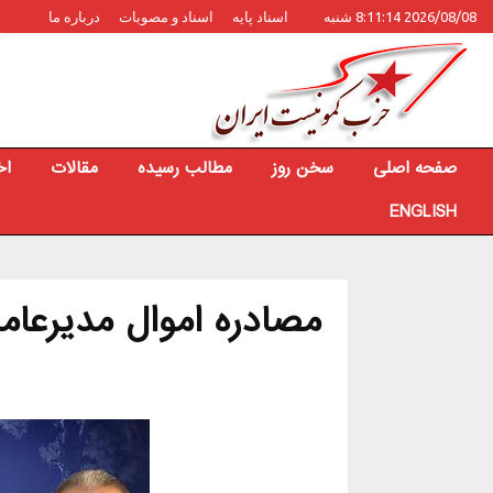
2026/08/08 8:11:14 شنبه
اسناد پایه
اسناد و مصوبات
درباره ما
صفحه اصلی
سخن روز
مطالب رسیده
مقالات
اخ
ENGLISH
مصادره اموال مدیرعا