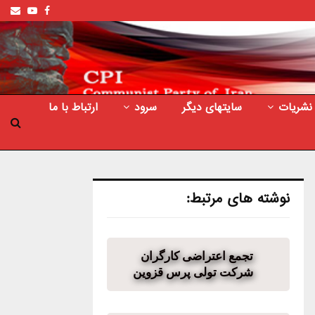
ail
outube
Facebook
نشریات
سایتهای دیگر
سرود
ارتباط با ما
نوشته های مرتبط:
تجمع اعتراضی کارگران
شرکت تولی پرس قزوین