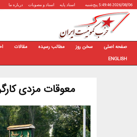
2026/08/06 5:49:46 پنج‌شنبه
اسناد پایه
اسناد و مصوبات
درباره ما
صفحه اصلی
سخن روز
مطالب رسیده
مقالات
اخ
ENGLISH
معوقات مزدی کارگ