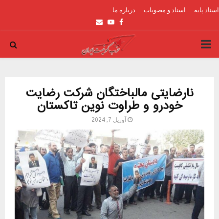
اسناد پایه
اسناد و مصوبات
درباره ما
Email
Youtube
Facebook
PRIMARY
MENU
نارضایتی مالباختگان شرکت رضایت
خودرو و طراوت نوین تاکستان
آوریل 7, 2024