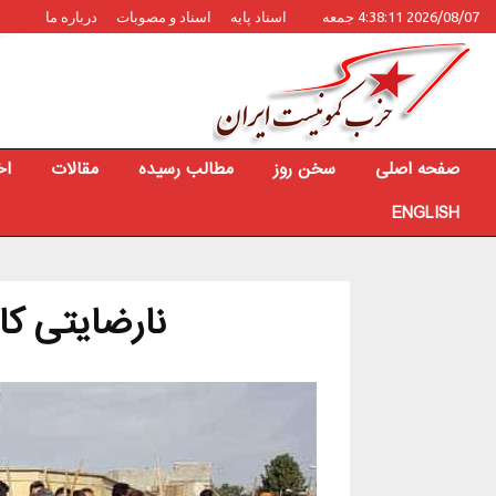
2026/08/07 4:38:11 جمعه
اسناد پایه
اسناد و مصوبات
درباره ما
صفحه اصلی
سخن روز
مطالب رسیده
مقالات
اخ
ENGLISH
نارضایتی ک