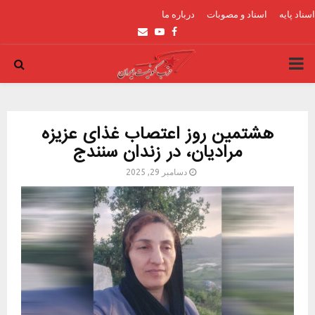
اسناد پایه
اسناد و مصوبات
درباره ما
Email
Youtube
Facebook
PRIMARY
MENU
هشتمین روز ‏اعتصاب غذای عزیزه
مرادیان، در زندان سنندج
دسامبر 29, 2025