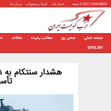
2026/08/07 5:28:51 جمعه
اسناد پایه
اسناد و مصوبات
درباره ما
صفحه اصلی
سخن روز
مطالب رسیده
مقالات
اخ
ENGLISH
هشدار سنتکام به شه
تأسی