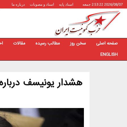
2026/08/07 2:53:22 جمعه
اسناد پایه
اسناد و مصوبات
درباره ما
صفحه اصلی
سخن روز
مطالب رسیده
مقالات
اخ
ENGLISH
هشدار یونیسف درباره