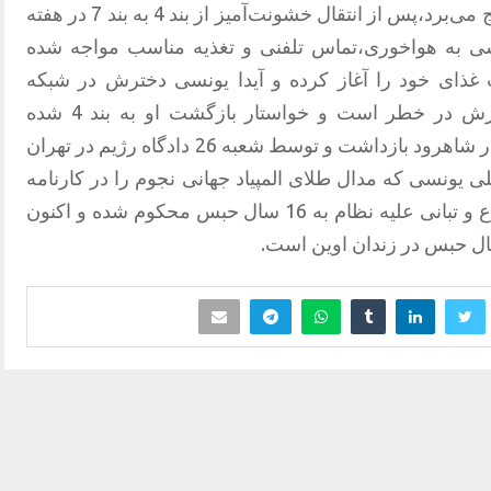
این زندانی سیاسی که از بیماری دیابت رنج می‌برد،پس از انتقال خشونت‌آمیز از بند 4 به بند 7 در هفته
ی به هواخوری،تماس تلفنی و تغذیه مناسب مواجه شده
2 اردیبهشت 1404 اعتصاب غذای خود را آغاز کرده و آیدا یونسی دخترش در شبکه
اجتماعی ایکس هشدار داده که جان پدرش در خطر است و خواستار بازگشت او به بند 4 شده
است.میریوسف یونسی در دی‌ماه 1401 در شاهرود بازداشت و توسط شعبه 26 دادگاه رژیم در تهران
ونسی که مدال طلای المپیاد جهانی نجوم را در کارنامه
دارد،از سال 1399 به اتهاماتی نظیر اجتماع و تبانی علیه نظام به 16 سال حبس محکوم شده و اکنون