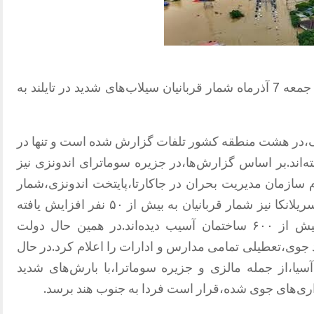
بر اساس گزارش‌‌های منتشرشده در روز جمعه 7 آذرماه شمار قربانیان سیلاب‌های شدید در تایلند به
کوک،در هشت منطقه کشور تلفات گزارش شده است و تنها در
ش از ۱۰۰ نفر جان باخته‌اند.بر اساس گزارش‌ها،در جزیره سوماترای اندونزی نیز
بق اعلام سازمان مدیریت بحران در جاکارتا،پایتخت اندونزی،شمار
زیادی از افراد همچنان مفقود هستند.در سریلانکا نیز شمار قربانیان به بیش از ۵۰ نفر افزایش یافته
است.بنا بر گزارش‌های رسمی،تاکنون بیش از ۶۰۰ ساختمان آسیب دیده‌اند.در همین حال دولت
د جوی،تعطیلی تمامی مدارس و ادارات را اعلام کرد.در حال
ا،از جمله مالزی و جزیره سوماترا،با بارش‌های شدید
داری‌های جوی شده،قرار است فردا به جنوب هند برسد.