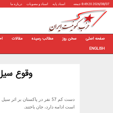
2026/08/07 8:49:20 جمعه
اسناد پایه
اسناد و مصوبات
درباره ما
صفحه اصلی
سخن روز
مطالب رسیده
مقالات
اخ
ENGLISH
وقوع سیل 
دست کم 57 نفر در پاکستان بر 
است ادامه دارد، جان باختند.