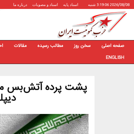
2026/08/08 3:19:06 شنبه
اسناد پایه
اسناد و مصوبات
درباره ما
صفحه اصلی
سخن روز
مطالب رسیده
مقالات
اخ
ENGLISH
پشت پرده آتش‌بس میان
دیپل